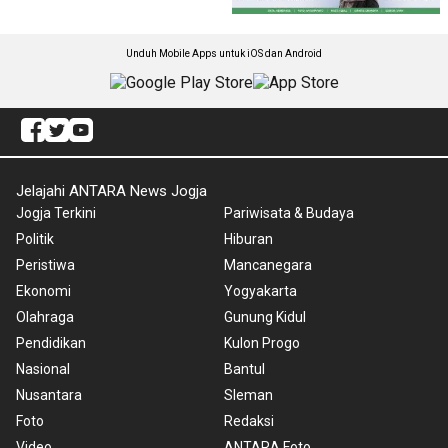
Unduh Mobile Apps untuk iOS dan Android
Jelajahi ANTARA News Jogja
Jogja Terkini
Pariwisata & Budaya
Politik
Hiburan
Peristiwa
Mancanegara
Ekonomi
Yogyakarta
Olahraga
Gunung Kidul
Pendidikan
Kulon Progo
Nasional
Bantul
Nusantara
Sleman
Foto
Redaksi
Video
ANTARA Foto