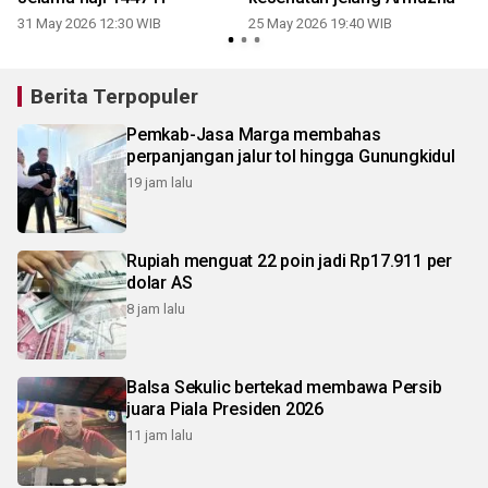
31 May 2026 12:30 WIB
25 May 2026 19:40 WIB
0
Berita Terpopuler
Pemkab-Jasa Marga membahas
perpanjangan jalur tol hingga Gunungkidul
19 jam lalu
Rupiah menguat 22 poin jadi Rp17.911 per
dolar AS
8 jam lalu
Balsa Sekulic bertekad membawa Persib
juara Piala Presiden 2026
11 jam lalu