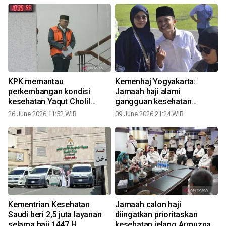
KPK memantau
Kemenhaj Yogyakarta:
perkembangan kondisi
Jamaah haji alami
kesehatan Yaqut Cholil
gangguan kesehatan
Qoumas di RS Polri
tertangani dengan baik
26 June 2026 11:52 WIB
09 June 2026 21:24 WIB
1
Kementrian Kesehatan
Jamaah calon haji
Saudi beri 2,5 juta layanan
diingatkan prioritaskan
selama haji 1447 H
kesehatan jelang Armuzna