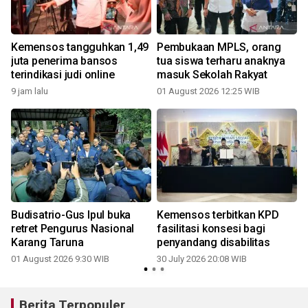
Kemensos tangguhkan 1,49
Pembukaan MPLS, orang
juta penerima bansos
tua siswa terharu anaknya
terindikasi judi online
masuk Sekolah Rakyat
9 jam lalu
01 August 2026 12:25 WIB
3
Budisatrio-Gus Ipul buka
Kemensos terbitkan KPD
retret Pengurus Nasional
fasilitasi konsesi bagi
Karang Taruna
penyandang disabilitas
01 August 2026 9:30 WIB
30 July 2026 20:08 WIB
2
Berita Terpopuler