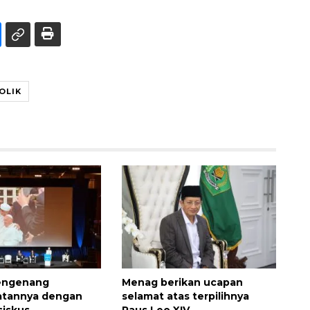
OLIK
engenang
Menag berikan ucapan
atannya dengan
selamat atas terpilihnya
siskus
Paus Leo XIV