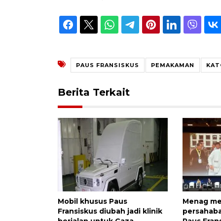
PAUS FRANSISKUS
PEMAKAMAN
KAT
Berita Terkait
Mobil khusus Paus
Menag m
Fransiskus diubah jadi klinik
persahab
berjalan untuk Gaza
Paus Fran