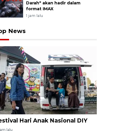
Darah" akan hadir dalam
format IMAX
1 jam lalu
op News
estival Hari Anak Nasional DIY
jam lalu