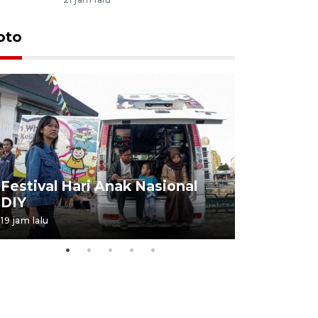
oto
Job Fair 
Festival Hari Anak Nasional
targetkan
DIY
kerja
19 jam lalu
06 August 20