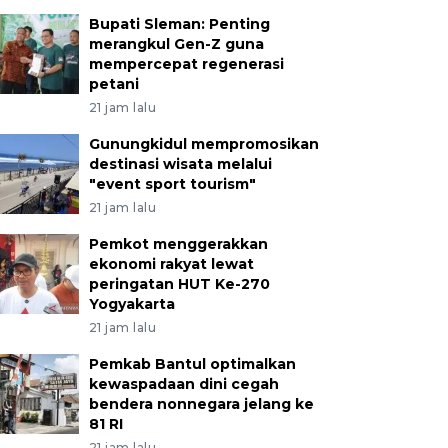
Bupati Sleman: Penting
merangkul Gen-Z guna
mempercepat regenerasi
petani
21 jam lalu
Gunungkidul mempromosikan
destinasi wisata melalui
"event sport tourism"
21 jam lalu
Pemkot menggerakkan
ekonomi rakyat lewat
peringatan HUT Ke-270
Yogyakarta
21 jam lalu
Pemkab Bantul optimalkan
kewaspadaan dini cegah
bendera nonnegara jelang ke
81 RI
21 jam lalu