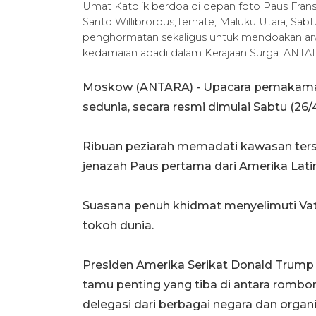
Umat Katolik berdoa di depan foto Paus Frans
Santo Willibrordus,Ternate, Maluku Utara, Sabt
penghormatan sekaligus untuk mendoakan arwa
kedamaian abadi dalam Kerajaan Surga. ANTA
Moskow (ANTARA) - Upacara pemakaman
sedunia, secara resmi dimulai Sabtu (26/4
Ribuan peziarah memadati kawasan terse
jenazah Paus pertama dari Amerika Latin
Suasana penuh khidmat menyelimuti Vatika
tokoh dunia.
Presiden Amerika Serikat Donald Trump 
tamu penting yang tiba di antara rombon
delegasi dari berbagai negara dan organ