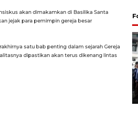
ransiskus akan dimakamkan di Basilika Santa
F
an jejak para pemimpin gereja besar
akhirnya satu bab penting dalam sejarah Gereja
alitasnya dipastikan akan terus dikenang lintas
BPJS Kesehatan Yogyakarta
perkuat sinergi dengan
ANTARA Biro DIY
03 August 2026 17:24 WIB