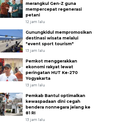
merangkul Gen-Z guna
mempercepat regenerasi
petani
12 jam lalu
Gunungkidul mempromosikan
destinasi wisata melalui
"event sport tourism"
13 jam lalu
Pemkot menggerakkan
ekonomi rakyat lewat
peringatan HUT Ke-270
Yogyakarta
13 jam lalu
Pemkab Bantul optimalkan
kewaspadaan dini cegah
bendera nonnegara jelang ke
81 RI
13 jam lalu