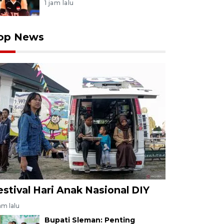
1 jam lalu
op News
estival Hari Anak Nasional DIY
jam lalu
Bupati Sleman: Penting