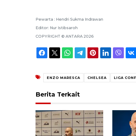
Pewarta :
Hendri Sukma Indrawan
Editor:
Nur Istibsaroh
COPYRIGHT ©
ANTARA
2026
ENZO MARESCA
CHELSEA
LIGA CON
Berita Terkait