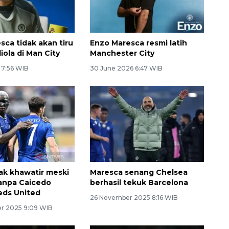
sca tidak akan tiru
Enzo Maresca resmi latih
iola di Man City
Manchester City
 7:56 WIB
30 June 2026 6:47 WIB
ak khawatir meski
Maresca senang Chelsea
anpa Caicedo
berhasil tekuk Barcelona
eds United
26 November 2025 8:16 WIB
r 2025 9:09 WIB