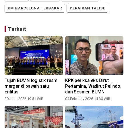
KM BARCELONA TERBAKAR
PERAIRAN TALISE
Terkait
Tujuh BUMN logistik resmi
KPK periksa eks Dirut
merger di bawah satu
Pertamina, Wadirut Pelindo,
entitas
dan Sesmen BUMN
30 June 2026 19:51 WIB
04 February 2026 14:30 WIB
0