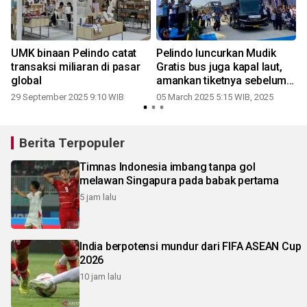
UMK binaan Pelindo catat
Pelindo luncurkan Mudik
i
transaksi miliaran di pasar
Gratis bus juga kapal laut,
global
amankan tiketnya sebelum
kehabisan
29 September 2025 9:10 WIB
05 March 2025 5:15 WIB, 2025
Berita Terpopuler
Timnas Indonesia imbang tanpa gol
melawan Singapura pada babak pertama
5 jam lalu
India berpotensi mundur dari FIFA ASEAN Cup
2026
10 jam lalu