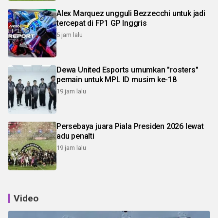
Alex Marquez ungguli Bezzecchi untuk jadi
tercepat di FP1 GP Inggris
5 jam lalu
Dewa United Esports umumkan "rosters"
pemain untuk MPL ID musim ke-18
19 jam lalu
Persebaya juara Piala Presiden 2026 lewat
adu penalti
19 jam lalu
Video