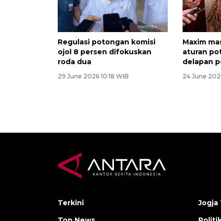
Regulasi potongan komisi
Maxim mas
ojol 8 persen difokuskan
aturan po
roda dua
delapan p
29 June 2026 10:18 WIB
24 June 202
Terkini
Jogja 
Top News
Politi