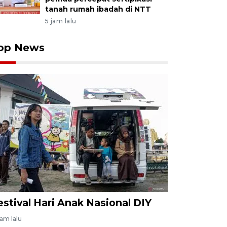
tanah rumah ibadah di NTT
5 jam lalu
op News
estival Hari Anak Nasional DIY
jam lalu