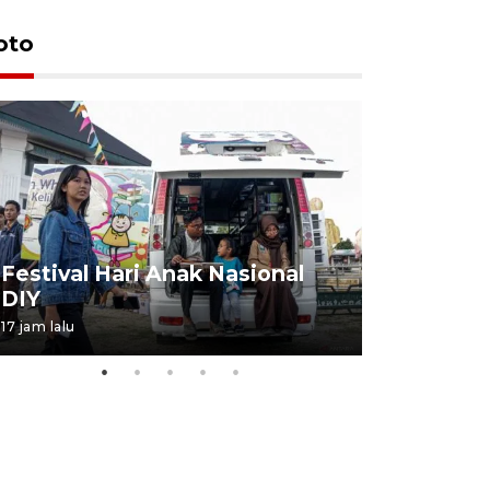
oto
Job Fair 
Festival Hari Anak Nasional
targetkan
DIY
kerja
17 jam lalu
06 August 20