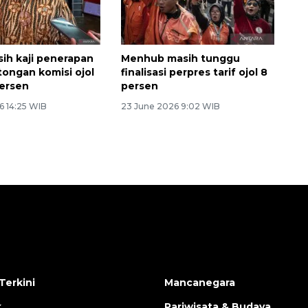
ih kaji penerapan
Menhub masih tunggu
tongan komisi ojol
finalisasi perpres tarif ojol 8
ersen
persen
6 14:25 WIB
23 June 2026 9:02 WIB
Terkini
Mancanegara
k
Pariwisata & Budaya