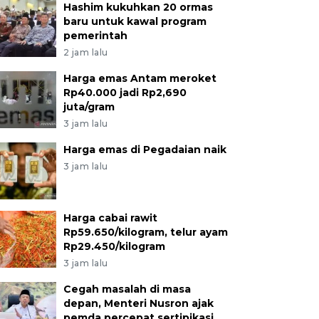
Hashim kukuhkan 20 ormas
baru untuk kawal program
pemerintah
2 jam lalu
Harga emas Antam meroket
Rp40.000 jadi Rp2,690
juta/gram
3 jam lalu
Harga emas di Pegadaian naik
3 jam lalu
Harga cabai rawit
Rp59.650/kilogram, telur ayam
Rp29.450/kilogram
3 jam lalu
Cegah masalah di masa
depan, Menteri Nusron ajak
pemda percepat sertipikasi