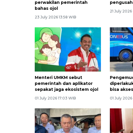
perwakilan pemerintah
pengusah
bahas ojol
21 July 2026
23 July 2026 13:58 WIB
Menteri UMKM sebut
Pengemudi
pemerintah dan aplikator
diperlaku
sepakat jaga ekosistem ojol
bisa akse
01 July 2026 17:03 WIB
01 July 2026