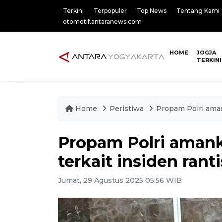
Terkini
Terpopuler
Top News
Tentang Kami
otomotif.antaranews.com
HOME
JOGJA
TERKINI
Home
Peristiwa
Propam Polri amank
Propam Polri amank
terkait insiden ranti
Jumat, 29 Agustus 2025 05:56 WIB