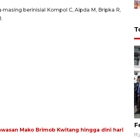
-masing berinisial Kompol C, Aipda M, Bripka R,
.
T
F
awasan Mako Brimob Kwitang hingga dini hari
17 