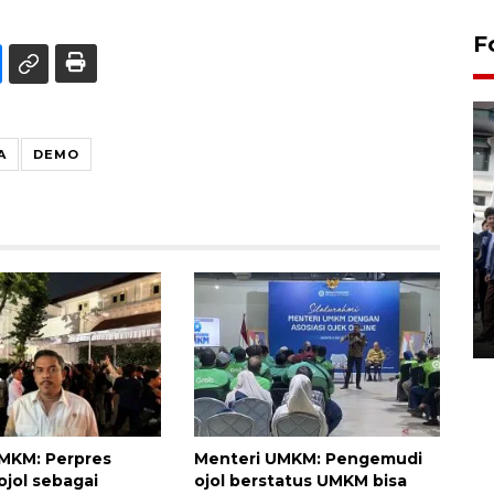
F
A
DEMO
BPJS Kesehatan Yogyakarta
perkuat sinergi dengan
ANTARA Biro DIY
03 August 2026 17:24 WIB
MKM: Perpres
Menteri UMKM: Pengemudi
ojol sebagai
ojol berstatus UMKM bisa