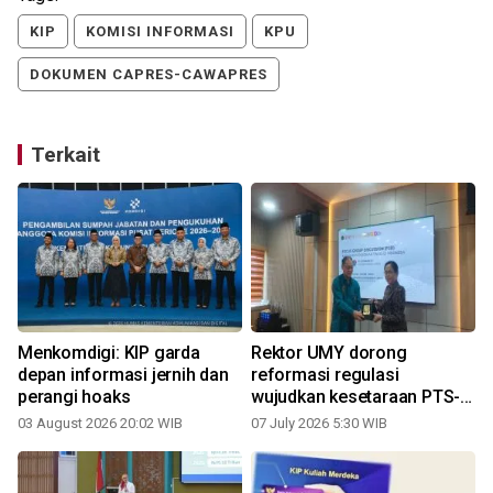
KIP
KOMISI INFORMASI
KPU
DOKUMEN CAPRES-CAWAPRES
Terkait
Menkomdigi: KIP garda
Rektor UMY dorong
depan informasi jernih dan
reformasi regulasi
perangi hoaks
wujudkan kesetaraan PTS-
PTN
03 August 2026 20:02 WIB
07 July 2026 5:30 WIB