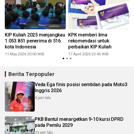
KIP Kuliah 2025 menjangkau
KPK memberi lima
1.053.851 penerima di 516
rekomendasi untuk
kota Indonesia
perbaikan KIP Kuliah
11 May 2026 20:00 WIB
17 April 2026 23:43 WIB
0
Berita Terpopuler
Veda Ega finis posisi sembilan pada Moto3
Inggris 2026
4 jam lalu
PKB Bantul menargetkan 9-10 kursi DPRD
pada Pemilu 2029
13 jam lalu