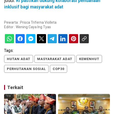
judul:
RI pastikan dukung kolaborasi pendanaan
inklusif bagi masyarakat adat
Pewarta : Prisca Triferna Violleta
Editor :
Wening Caya Ing Tyas
Tags:
HUTAN ADAT
MASYARAKAT ADAT
KEMENHUT
PERHUTANAN SOSIAL
COP30
Terkait