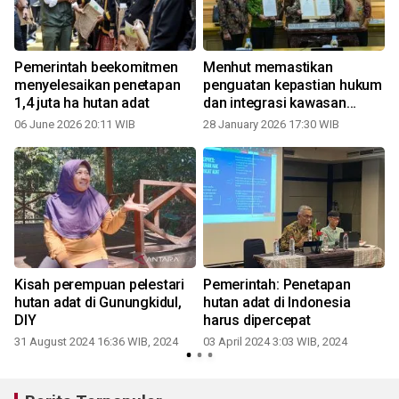
Pemerintah beekomitmen
Menhut memastikan
menyelesaikan penetapan
penguatan kepastian hukum
1,4 juta ha hutan adat
dan integrasi kawasan
hutan
06 June 2026 20:11 WIB
28 January 2026 17:30 WIB
2
Kisah perempuan pelestari
Pemerintah: Penetapan
hutan adat di Gunungkidul,
hutan adat di Indonesia
DIY
harus dipercepat
31 August 2024 16:36 WIB, 2024
03 April 2024 3:03 WIB, 2024
0