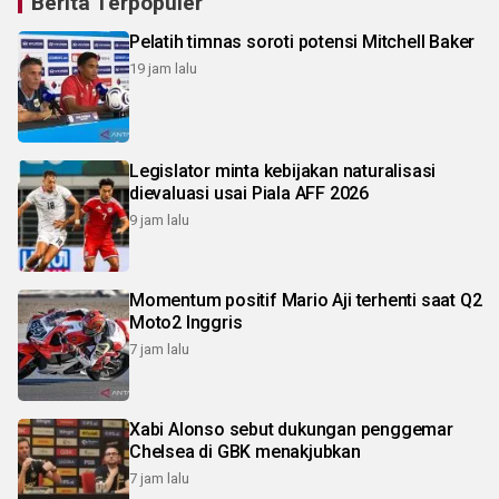
Berita Terpopuler
Pelatih timnas soroti potensi Mitchell Baker
19 jam lalu
Legislator minta kebijakan naturalisasi
dievaluasi usai Piala AFF 2026
9 jam lalu
Momentum positif Mario Aji terhenti saat Q2
Moto2 Inggris
7 jam lalu
Xabi Alonso sebut dukungan penggemar
Chelsea di GBK menakjubkan
7 jam lalu