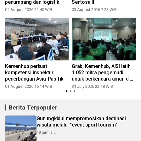
penumpang dan logistik
Sentosa II
04 August 2026 21:40 WIB
03 August 2026 7:23 WIB
2
Kemenhub perkuat
Grab, Kemenhub, AISI latih
kompetensi inspektur
1.052 mitra pengemudi
penerbangan Asia-Pasifik
untuk berkendara aman di
lima kota perkuat
01 August 2026 16:14 WIB
31 July 2026 22:18 WIB
0
keselamatan transportasi
online
Berita Terpopuler
Gunungkidul mempromosikan destinasi
wisata melalui "event sport tourism"
19 jam lalu