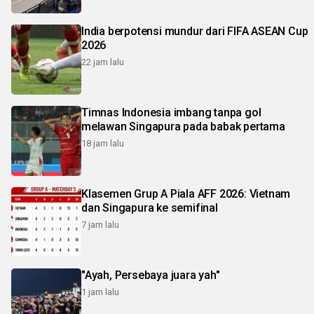
India berpotensi mundur dari FIFA ASEAN Cup
2026
22 jam lalu
Timnas Indonesia imbang tanpa gol
melawan Singapura pada babak pertama
18 jam lalu
Klasemen Grup A Piala AFF 2026: Vietnam
dan Singapura ke semifinal
7 jam lalu
"Ayah, Persebaya juara yah"
1 jam lalu