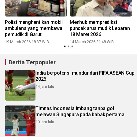
Polisi menghentikan mobil
Menhub memprediksi
ambulans yang membawa
puncak arus mudik Lebaran
pemudik di Garut
18 Maret 2026
19 March 2026 18:37 WIB
14 March 2026 21:48 WIB
1
Berita Terpopuler
India berpotensi mundur dari FIFA ASEAN Cup
2026
14 jam lalu
Timnas Indonesia imbang tanpa gol
melawan Singapura pada babak pertama
10 jam lalu