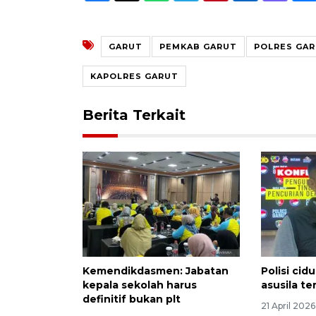
GARUT
PEMKAB GARUT
POLRES GA
KAPOLRES GARUT
Berita Terkait
Kemendikdasmen: Jabatan
Polisi cid
kepala sekolah harus
asusila t
definitif bukan plt
21 April 202