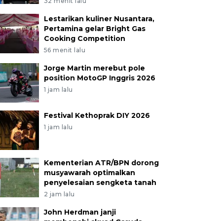
32 menit lalu
Lestarikan kuliner Nusantara,
Pertamina gelar Bright Gas
Cooking Competition
56 menit lalu
Jorge Martin merebut pole
position MotoGP Inggris 2026
1 jam lalu
Festival Kethoprak DIY 2026
1 jam lalu
Kementerian ATR/BPN dorong
musyawarah optimalkan
penyelesaian sengketa tanah
2 jam lalu
John Herdman janji