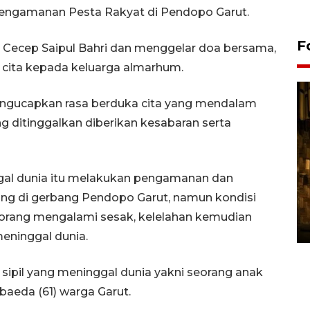
 pengamanan Pesta Rakyat di Pendopo Garut.
F
 Cecep Saipul Bahri dan menggelar doa bersama,
cita kepada keluarga almarhum.
mengucapkan rasa berduka cita yang mendalam
 ditinggalkan diberikan kesabaran serta
gal dunia itu melakukan pengamanan dan
Pasokan hortikultura
ng di gerbang Pendopo Garut, namun kondisi
melimpah picu deflasi DIY
orang mengalami sesak, kelelahan kemudian
06 August 2026 11:37 WIB
eninggal dunia.
 sipil yang meninggal dunia yakni seorang anak
ubaeda (61) warga Garut.