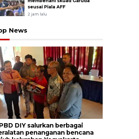
membenahi skuad Garuda
seusai Piala AFF
2 jam lalu
op News
PBD DIY salurkan berbagai
eralatan penanganan bencana