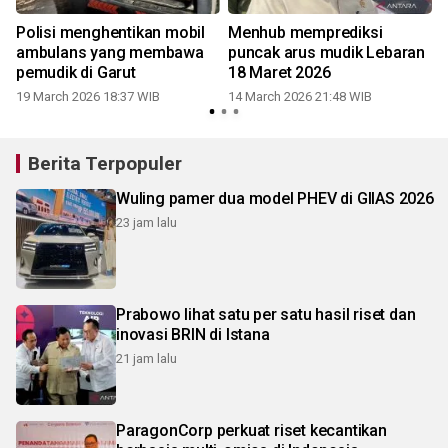
Polisi menghentikan mobil
Menhub memprediksi
ambulans yang membawa
puncak arus mudik Lebaran
pemudik di Garut
18 Maret 2026
19 March 2026 18:37 WIB
14 March 2026 21:48 WIB
1
Berita Terpopuler
Wuling pamer dua model PHEV di GIIAS 2026
23 jam lalu
Prabowo lihat satu per satu hasil riset dan
inovasi BRIN di Istana
21 jam lalu
ParagonCorp perkuat riset kecantikan