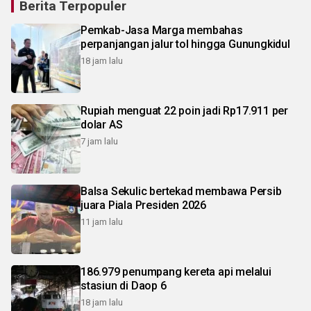
Berita Terpopuler
Pemkab-Jasa Marga membahas
perpanjangan jalur tol hingga Gunungkidul
18 jam lalu
Rupiah menguat 22 poin jadi Rp17.911 per
dolar AS
7 jam lalu
Balsa Sekulic bertekad membawa Persib
juara Piala Presiden 2026
11 jam lalu
186.979 penumpang kereta api melalui
stasiun di Daop 6
18 jam lalu