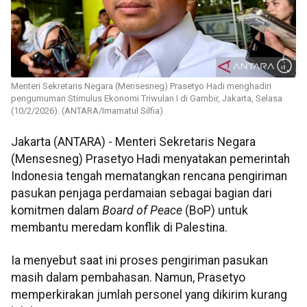
Menteri Sekretaris Negara (Mensesneg) Prasetyo Hadi menghadiri
pengumuman Stimulus Ekonomi Triwulan I di Gambir, Jakarta, Selasa
(10/2/2026). (ANTARA/Imamatul Silfia)
Jakarta (ANTARA) - Menteri Sekretaris Negara
(Mensesneg) Prasetyo Hadi menyatakan pemerintah
Indonesia tengah mematangkan rencana pengiriman
pasukan penjaga perdamaian sebagai bagian dari
komitmen dalam
Board of Peace
(BoP) untuk
membantu meredam konflik di Palestina.
Ia menyebut saat ini proses pengiriman pasukan
masih dalam pembahasan. Namun, Prasetyo
memperkirakan jumlah personel yang dikirim kurang