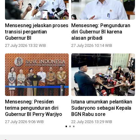
Mensesneg jelaskan proses
Mensesneg: Pengunduran
transisi pergantian
diri Gubernur BI karena
Gubernur BI
alasan pribadi
27 July 2026 13:32 WIB
27 July 2026 10:14 WIB
2
Mensesneg: Presiden
Istana umumkan pelantikan
terima pengunduran diri
Sudaryono sebagai Kepala
Gubernur BI Perry Warjiyo
BGN Rabu sore
27 July 2026 9:06 WIB
22 July 2026 13:29 WIB
2