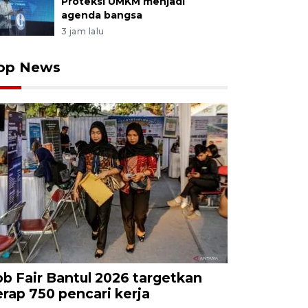
Proteksi UMKM menjadi
agenda bangsa
3 jam lalu
op News
ob Fair Bantul 2026 targetkan
erap 750 pencari kerja