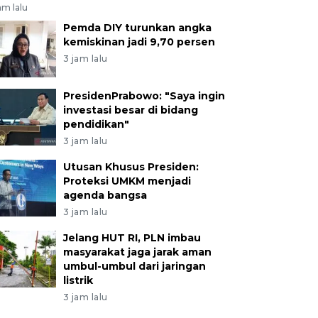
am lalu
Pemda DIY turunkan angka
kemiskinan jadi 9,70 persen
3 jam lalu
PresidenPrabowo: "Saya ingin
investasi besar di bidang
pendidikan"
3 jam lalu
Utusan Khusus Presiden:
Proteksi UMKM menjadi
agenda bangsa
3 jam lalu
Jelang HUT RI, PLN imbau
masyarakat jaga jarak aman
umbul-umbul dari jaringan
listrik
3 jam lalu