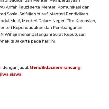
nadi Sadikin dan Menteri Pemberdayaan
) Arifah Fauzi serta Menteri Komunikasi dan
ri Sosial Saifullah Yusuf, Menteri Pendidikan
ul Mu'ti, Menteri Dalam Negeri Tito Karnavian,
Menteri Kependudukan dan Pembangunan
N Wihaji menandatangani Surat Keputusan
ak di Jakarta pada hari ini.
m dengan judul:
Mendikdasmen rancang
jiwa siswa