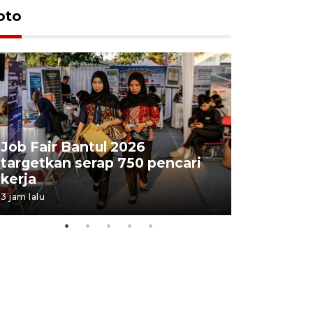
oto
Job Fair Bantul 2026
targetkan serap 750 pencari
Lelang b
kerja
Kejaksaa
3 jam lalu
7 jam lalu