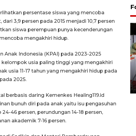
F
rlihatkan persentase siswa yang mencoba
, dari 3,9 persen pada 2015 menjadi 10,7 persen
atkan siswa perempuan punya kecenderungan
an mencoba mengakhiri hidup.
gan Anak Indonesia (KPAI) pada 2023-2025
 kelompok usia paling tinggi yang mengakhiri
Pameran seni rupa karya
anak usia 11-17 tahun yang mengakhiri hidup pada
seniman neurodivergen
pada 2025.
03 August 2026 13:03 WIB
al berbasis daring Kemenkes Healing119.id
an bunuh diri pada anak yaitu isu pengasuhan
e 24-46 persen, perundungan 14-18 persen,
anan akademik 7-16 persen.