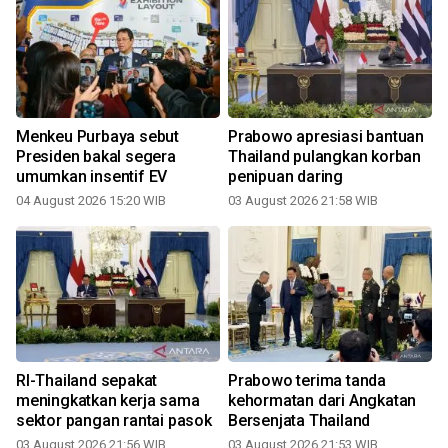
n
Menkeu Purbaya sebut
Prabowo apresiasi bantuan
Presiden bakal segera
Thailand pulangkan korban
umumkan insentif EV
penipuan daring
04 August 2026 15:20 WIB
03 August 2026 21:58 WIB
RI-Thailand sepakat
Prabowo terima tanda
meningkatkan kerja sama
kehormatan dari Angkatan
sektor pangan rantai pasok
Bersenjata Thailand
03 August 2026 21:56 WIB
03 August 2026 21:53 WIB