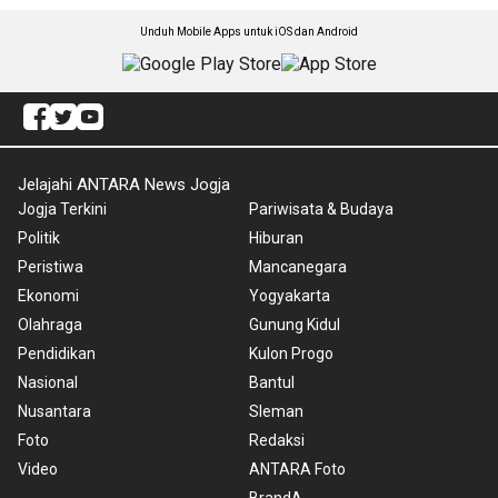
Unduh Mobile Apps untuk iOS dan Android
Jelajahi ANTARA News Jogja
Jogja Terkini
Pariwisata & Budaya
Politik
Hiburan
Peristiwa
Mancanegara
Ekonomi
Yogyakarta
Olahraga
Gunung Kidul
Pendidikan
Kulon Progo
Nasional
Bantul
Nusantara
Sleman
Foto
Redaksi
Video
ANTARA Foto
BrandA