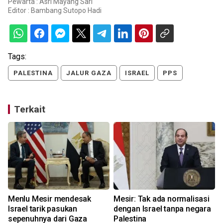
Pewarta : Asri Mayang Sari
Editor :
Bambang Sutopo Hadi
Tags:
PALESTINA
JALUR GAZA
ISRAEL
PPS
Terkait
Menlu Mesir mendesak
Mesir: Tak ada normalisasi
Israel tarik pasukan
dengan Israel tanpa negara
sepenuhnya dari Gaza
Palestina