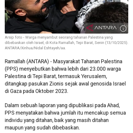
Arsip foto - Warga menyambut seorang tahanan Palestina yang
dibebaskan oleh Israel, di Kota Ramallah, Tepi Barat, Senin (13/10/2025).
ANTARA/Xinhua/Nidal Eshtayeh/aa.
Ramallah (ANTARA) - Masyarakat Tahanan Palestina
(PPS) menyebutkan bahwa lebih dari 23.000 warga
Palestina di Tepi Barat, termasuk Yerusalem,
ditangkap pasukan Zionis sejak awal genosida Israel
di Gaza pada Oktober 2023.
Dalam sebuah laporan yang dipublikasi pada Ahad,
PPS menyatakan bahwa jumlah itu mencakup semua
individu yang ditahan, baik yang masih ditahan
maupun yang sudah dibebaskan.