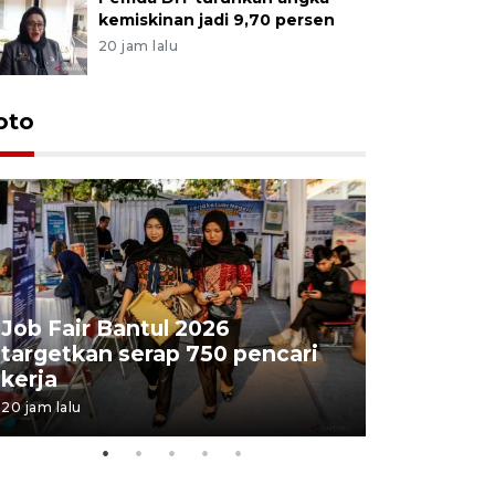
kemiskinan jadi 9,70 persen
20 jam lalu
oto
Job Fair Bantul 2026
targetkan serap 750 pencari
Lelang b
kerja
Kejaksaa
20 jam lalu
06 August 202