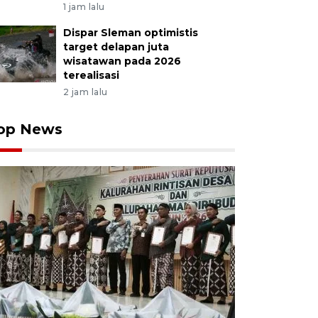
1 jam lalu
Dispar Sleman optimistis
target delapan juta
wisatawan pada 2026
terealisasi
2 jam lalu
op News