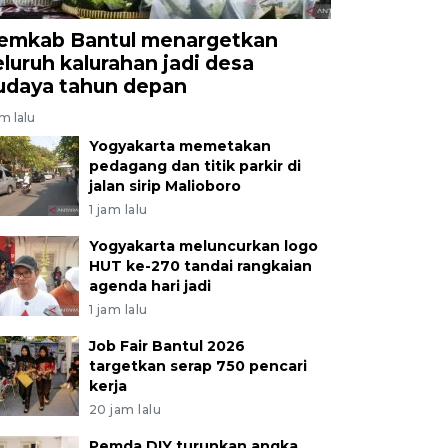
emkab Bantul menargetkan
eluruh kalurahan jadi desa
udaya tahun depan
am lalu
Yogyakarta memetakan
pedagang dan titik parkir di
jalan sirip Malioboro
1 jam lalu
Yogyakarta meluncurkan logo
HUT ke-270 tandai rangkaian
agenda hari jadi
1 jam lalu
Job Fair Bantul 2026
targetkan serap 750 pencari
kerja
20 jam lalu
Pemda DIY turunkan angka