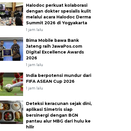
Halodoc perkuat kolaborasi
dengan dokter spesialis kulit
melalui acara Halodoc Derma
Summit 2026 di Yogyakarta
1 jam lalu
Bima Mobile bawa Bank
Jateng raih JawaPos.com
Digital Excellence Awards
2026
1 jam lalu
India berpotensi mundur dari
FIFA ASEAN Cup 2026
1 jam lalu
Deteksi keracunan sejak dini,
aplikasi Simetris siap
bersinergi dengan BGN
pantau alur MBG dari hulu ke
hilir