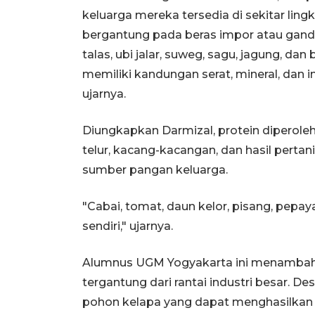
keluarga mereka tersedia di sekitar ling
bergantung pada beras impor atau gandu
talas, ubi jalar, suweg, sagu, jagung, da
memiliki kandungan serat, mineral, dan i
ujarnya.
Diungkapkan Darmizal, protein diperole
telur, kacang-kacangan, dan hasil perta
sumber pangan keluarga.
"Cabai, tomat, daun kelor, pisang, pep
sendiri," ujarnya.
Alumnus UGM Yogyakarta ini menambahka
tergantung dari rantai industri besar. De
pohon kelapa yang dapat menghasilkan m