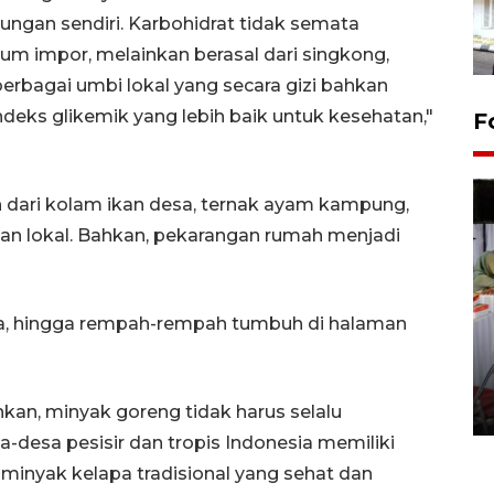
kungan sendiri. Karbohidrat tidak semata
m impor, melainkan berasal dari singkong,
n berbagai umbi lokal yang secara gizi bahkan
ndeks glikemik yang lebih baik untuk kesehatan,"
F
h dari kolam ikan desa, ternak ayam kampung,
nian lokal. Bahkan, pekarangan rumah menjadi
aya, hingga rempah-rempah tumbuh di halaman
Pameran seni rupa karya
seniman neurodivergen
03 August 2026 13:03 WIB
n, minyak goreng tidak harus selalu
sa-desa pesisir dan tropis Indonesia memiliki
inyak kelapa tradisional yang sehat dan