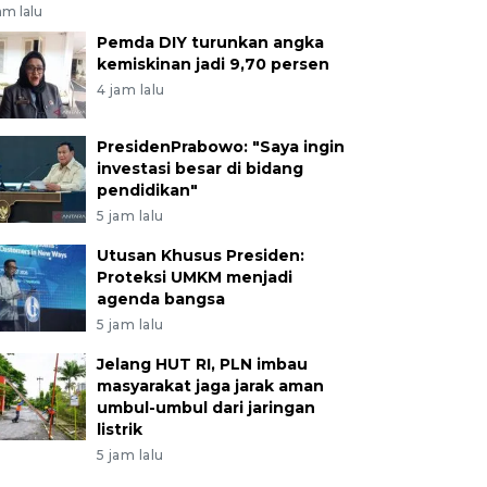
am lalu
Pemda DIY turunkan angka
kemiskinan jadi 9,70 persen
4 jam lalu
PresidenPrabowo: "Saya ingin
investasi besar di bidang
pendidikan"
5 jam lalu
Utusan Khusus Presiden:
Proteksi UMKM menjadi
agenda bangsa
5 jam lalu
Jelang HUT RI, PLN imbau
masyarakat jaga jarak aman
umbul-umbul dari jaringan
listrik
5 jam lalu