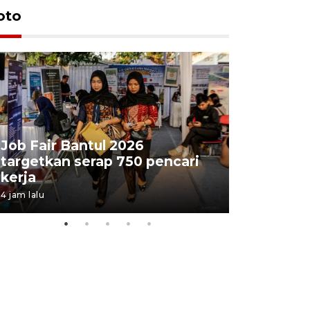
oto
Job Fair Bantul 2026
targetkan serap 750 pencari
Lelang b
kerja
Kejaksaa
4 jam lalu
9 jam lalu