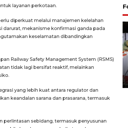
untuk layanan perkotaan.
F
 perlu diperkuat melalui manajemen kelelahan
lasi darurat, mekanisme konfirmasi ganda pada
 mengutamakan keselamatan dibandingkan
apan Railway Safety Management System (RSMS)
Pameran seni rupa karya
n tidak lagi bersifat reaktif, melainkan
seniman neurodivergen
iko.
03 August 2026 13:03 WIB
tegrasi yang lebih kuat antara regulator dan
kan keandalan sarana dan prasarana, termasuk
 perlintasan sebidang, termasuk penyusunan