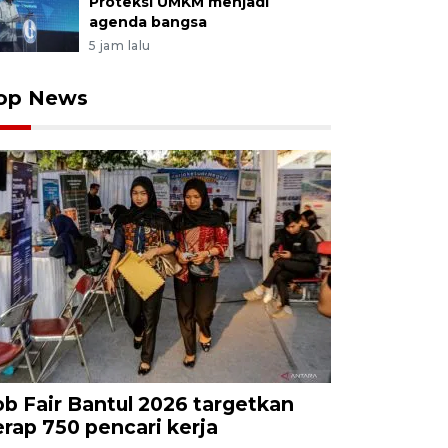
Proteksi UMKM menjadi
agenda bangsa
5 jam lalu
op News
ob Fair Bantul 2026 targetkan
erap 750 pencari kerja