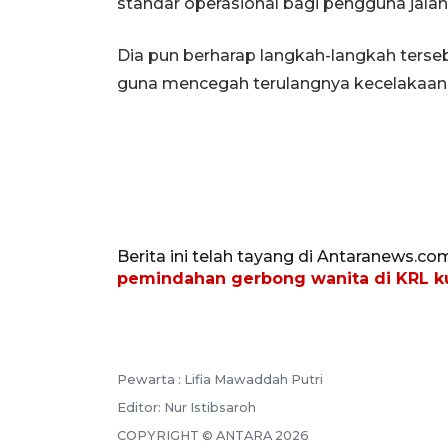
standar operasional bagi pengguna jalan
Dia pun berharap langkah-langkah terse
guna mencegah terulangnya kecelakaan
Berita ini telah tayang di Antaranews.co
pemindahan gerbong wanita di KRL k
Pewarta :
Lifia Mawaddah Putri
Editor:
Nur Istibsaroh
COPYRIGHT ©
ANTARA
2026