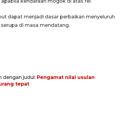
 apabila kendaraan mogok di atas rel.
but dapat menjadi dasar perbaikan menyeluruh
 serupa di masa mendatang.
m dengan judul:
Pengamat nilai usulan
urang tepat