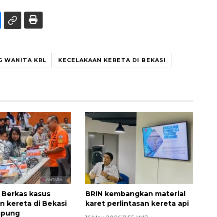
G WANITA KRL
KECELAKAAN KERETA DI BEKASI
: Berkas kasus
BRIN kembangkan material
n kereta di Bekasi
karet perlintasan kereta api
mpung