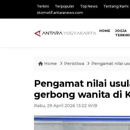
Terkini
Terpopuler
Top News
Tentang Kami
otomotif.antaranews.com
HOME
JOGJA
TERKINI
Home
Peristiwa
Pengamat nilai us
Pengamat nilai us
gerbong wanita di 
Rabu, 29 April 2026 13:22 WIB