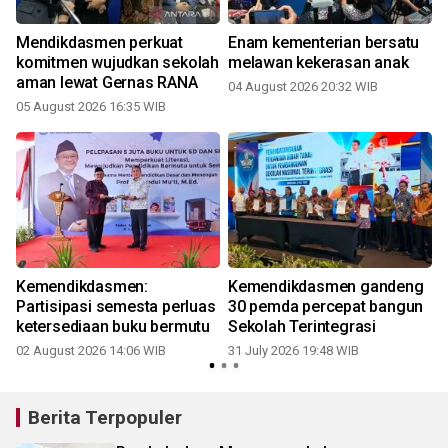
Mendikdasmen perkuat
Enam kementerian bersatu
g
komitmen wujudkan sekolah
melawan kekerasan anak
aman lewat Gernas RANA
04 August 2026 20:32 WIB
05 August 2026 16:35 WIB
3
Kemendikdasmen:
Kemendikdasmen gandeng
m
Partisipasi semesta perluas
30 pemda percepat bangun
ketersediaan buku bermutu
Sekolah Terintegrasi
02 August 2026 14:06 WIB
31 July 2026 19:48 WIB
2
Berita Terpopuler