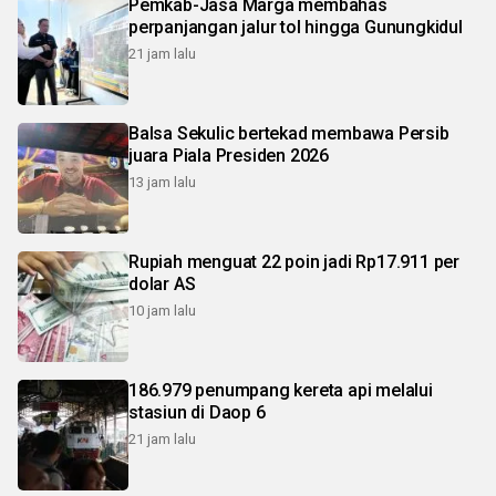
Pemkab-Jasa Marga membahas
perpanjangan jalur tol hingga Gunungkidul
21 jam lalu
Balsa Sekulic bertekad membawa Persib
juara Piala Presiden 2026
13 jam lalu
Rupiah menguat 22 poin jadi Rp17.911 per
dolar AS
10 jam lalu
186.979 penumpang kereta api melalui
stasiun di Daop 6
21 jam lalu