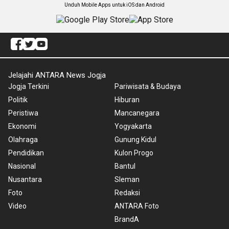
Unduh Mobile Apps untuk iOS dan Android
Jelajahi ANTARA News Jogja
Jogja Terkini
Pariwisata & Budaya
Politik
Hiburan
Peristiwa
Mancanegara
Ekonomi
Yogyakarta
Olahraga
Gunung Kidul
Pendidikan
Kulon Progo
Nasional
Bantul
Nusantara
Sleman
Foto
Redaksi
Video
ANTARA Foto
BrandA