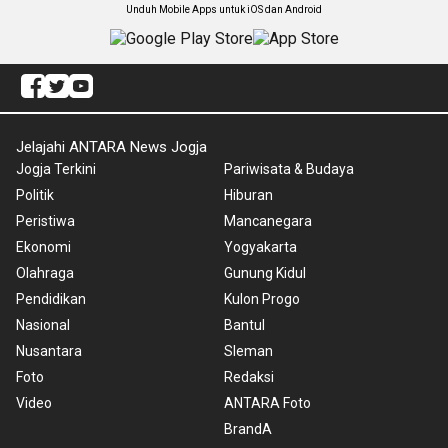
Unduh Mobile Apps untuk iOS dan Android
Jelajahi ANTARA News Jogja
Jogja Terkini
Pariwisata & Budaya
Politik
Hiburan
Peristiwa
Mancanegara
Ekonomi
Yogyakarta
Olahraga
Gunung Kidul
Pendidikan
Kulon Progo
Nasional
Bantul
Nusantara
Sleman
Foto
Redaksi
Video
ANTARA Foto
BrandA