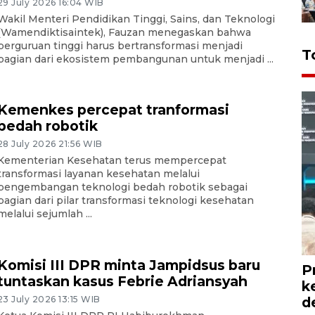
29 July 2026 16:04 WIB
Wakil Menteri Pendidikan Tinggi, Sains, dan Teknologi
(Wamendiktisaintek), Fauzan menegaskan bahwa
perguruan tinggi harus bertransformasi menjadi
T
bagian dari ekosistem pembangunan untuk menjadi ...
Kemenkes percepat tranformasi
bedah robotik
28 July 2026 21:56 WIB
Kementerian Kesehatan terus mempercepat
transformasi layanan kesehatan melalui
pengembangan teknologi bedah robotik sebagai
bagian dari pilar transformasi teknologi kesehatan
melalui sejumlah ...
Komisi III DPR minta Jampidsus baru
P
tuntaskan kasus Febrie Adriansyah
k
d
23 July 2026 13:15 WIB