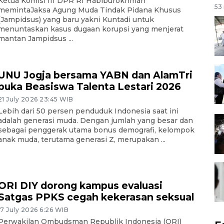
Ketua Komisi III DPR RI Habiburokhman
53 
memintaJaksa Agung Muda Tindak Pidana Khusus
(Jampidsus) yang baru yakni Kuntadi untuk
menuntaskan kasus dugaan korupsi yang menjerat
mantan Jampidsus ...
UNU Jogja bersama YABN dan AlamTri
buka Beasiswa Talenta Lestari 2026
21 July 2026 23:45 WIB
Lebih dari 50 persen penduduk Indonesia saat ini
adalah generasi muda. Dengan jumlah yang besar dan
sebagai penggerak utama bonus demografi, kelompok
anak muda, terutama generasi Z, merupakan ...
ORI DIY dorong kampus evaluasi
Satgas PPKS cegah kekerasan seksual
17 July 2026 6:26 WIB
Perwakilan Ombudsman Republik Indonesia (ORI)