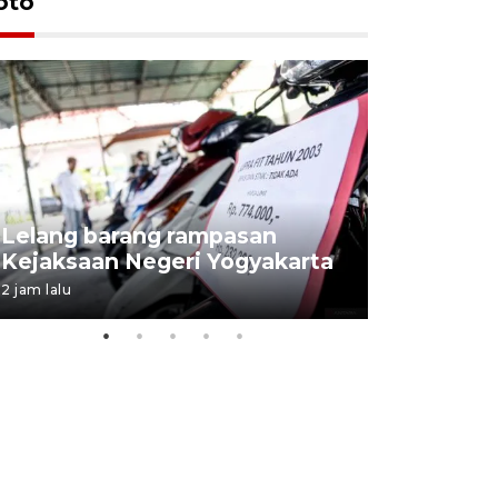
oto
Lelang barang rampasan
Pasokan h
Kejaksaan Negeri Yogyakarta
melimpah 
2 jam lalu
8 jam lalu