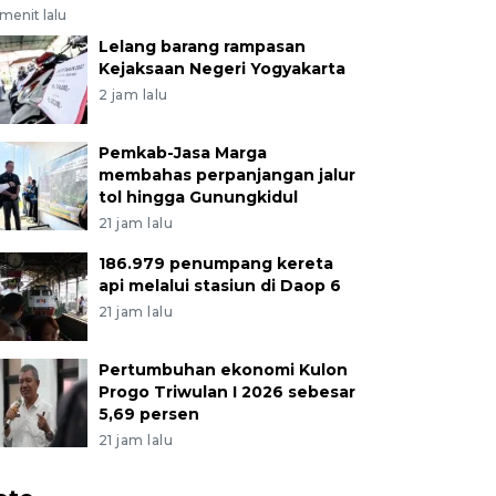
menit lalu
Lelang barang rampasan
Kejaksaan Negeri Yogyakarta
2 jam lalu
Pemkab-Jasa Marga
membahas perpanjangan jalur
tol hingga Gunungkidul
21 jam lalu
186.979 penumpang kereta
api melalui stasiun di Daop 6
21 jam lalu
Pertumbuhan ekonomi Kulon
Progo Triwulan I 2026 sebesar
5,69 persen
21 jam lalu