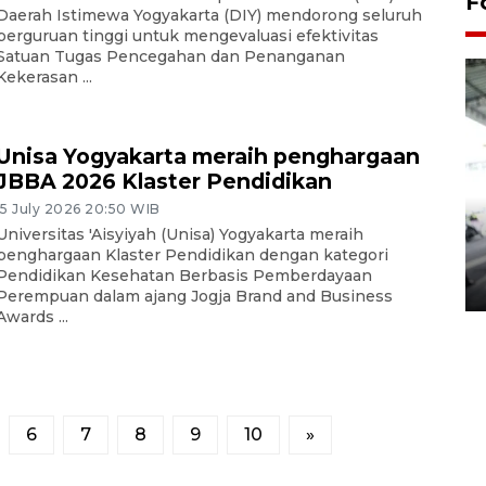
F
Daerah Istimewa Yogyakarta (DIY) mendorong seluruh
perguruan tinggi untuk mengevaluasi efektivitas
Satuan Tugas Pencegahan dan Penanganan
Kekerasan ...
Unisa Yogyakarta meraih penghargaan
JBBA 2026 Klaster Pendidikan
15 July 2026 20:50 WIB
Yogyakarta Gamelan Festival
Universitas 'Aisyiyah (Unisa) Yogyakarta meraih
2026
penghargaan Klaster Pendidikan dengan kategori
Pendidikan Kesehatan Berbasis Pemberdayaan
03 August 2026 12:31 WIB
Perempuan dalam ajang Jogja Brand and Business
Awards ...
6
7
8
9
10
»