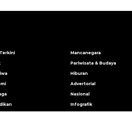
Terkini
Mancanegara
k
Pariwisata & Budaya
tiwa
Hiburan
omi
Advertorial
aga
Nasional
dikan
Infografik