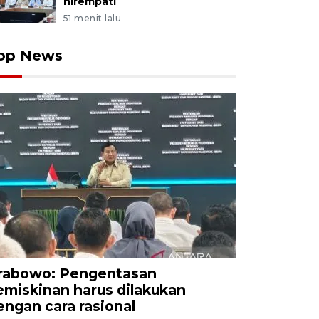
nirempati
51 menit lalu
op News
rabowo: Pengentasan
emiskinan harus dilakukan
engan cara rasional