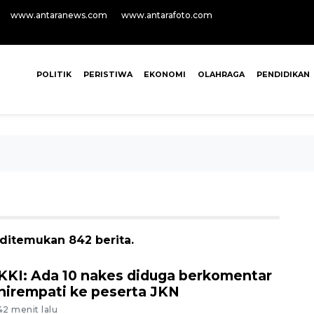
www.antaranews.com
www.antarafoto.com
POLITIK
PERISTIWA
EKONOMI
OLAHRAGA
PENDIDIKAN
 ditemukan 842 berita.
KKI: Ada 10 nakes diduga berkomentar
nirempati ke peserta JKN
42 menit lalu