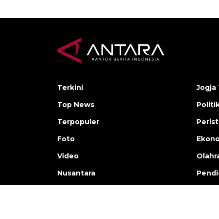
Terkini
Jogja 
Top News
Politi
Terpopuler
Peris
Foto
Ekon
Video
Olahr
Nusantara
Pendi
Copyright © ANTARA