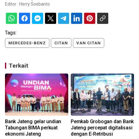
Editor :
Herry Soebanto
Tags:
MERCEDES-BENZ
CITAN
VAN CITAN
Terkait
Bank Jateng gelar undian
Pemkab Grobogan dan Bank
a
Tabungan BIMA perkuat
Jateng percepat digitalisasi
ekonomi Jateng
dengan E-Retribusi