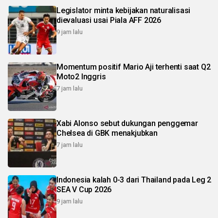
Legislator minta kebijakan naturalisasi
dievaluasi usai Piala AFF 2026
9 jam lalu
Momentum positif Mario Aji terhenti saat Q2
Moto2 Inggris
7 jam lalu
Xabi Alonso sebut dukungan penggemar
Chelsea di GBK menakjubkan
7 jam lalu
Indonesia kalah 0-3 dari Thailand pada Leg 2
SEA V Cup 2026
9 jam lalu