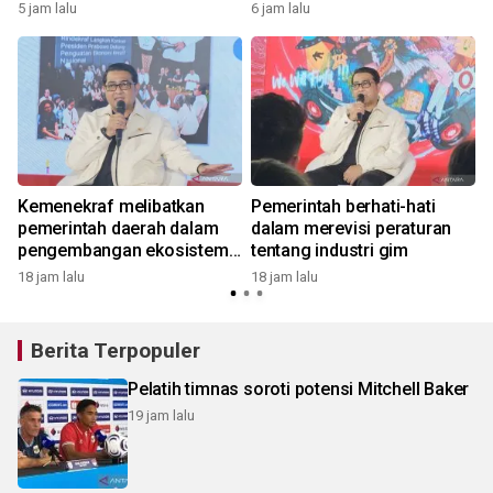
5 jam lalu
6 jam lalu
1
Kemenekraf melibatkan
Pemerintah berhati-hati
pemerintah daerah dalam
dalam merevisi peraturan
pengembangan ekosistem
tentang industri gim
gim
18 jam lalu
18 jam lalu
Berita Terpopuler
Pelatih timnas soroti potensi Mitchell Baker
19 jam lalu