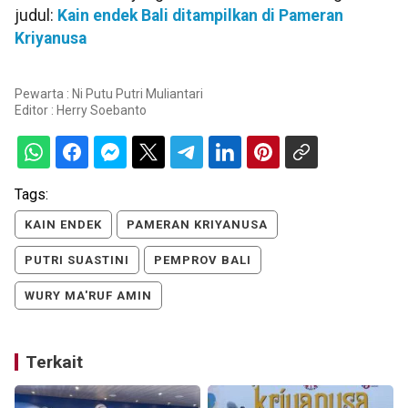
judul:
Kain endek Bali ditampilkan di Pameran
Kriyanusa
Pewarta : Ni Putu Putri Muliantari
Editor :
Herry Soebanto
Tags:
KAIN ENDEK
PAMERAN KRIYANUSA
PUTRI SUASTINI
PEMPROV BALI
WURY MA'RUF AMIN
Terkait