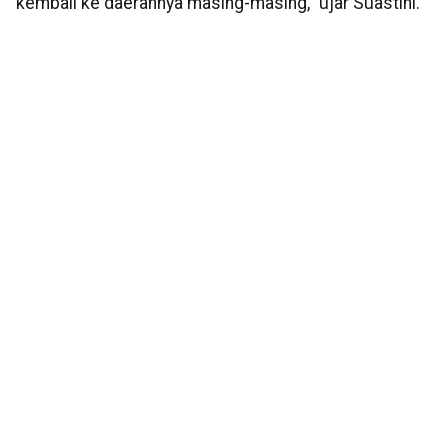
kembali ke daerahnya masing-masing," ujar Suastini.