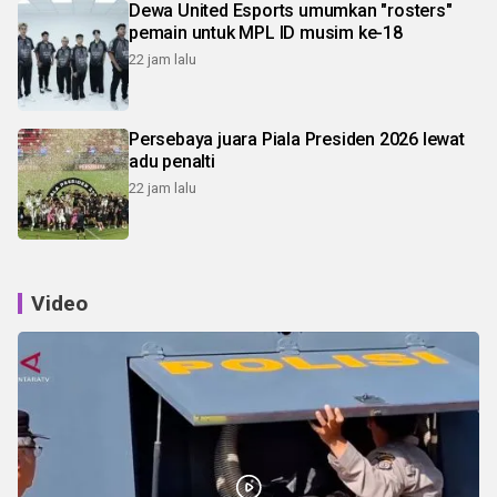
Dewa United Esports umumkan "rosters"
pemain untuk MPL ID musim ke-18
22 jam lalu
Persebaya juara Piala Presiden 2026 lewat
adu penalti
22 jam lalu
Video