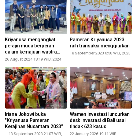
Kriyanusa mengangkat
Pameran Kriyanusa 2023
n
perajin muda berperan
raih transaksi menggiurkan
dalam kemajuan wastra
18 September 2023 6:58 WIB, 2023
Indonesia
26 August 2024 18:19 WIB, 2024
Iriana Jokowi buka
Wamen Investasi luncurkan
"Kriyanusa Pameran
desk investasi di Bali usai
Kerajinan Nusantara 2023"
tindak 623 kasus
13 September 2023 21:07 WIB,
22 January 2026 19:11 WIB