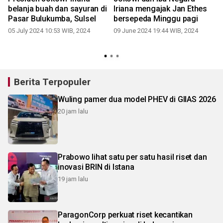
belanja buah dan sayuran di
Iriana mengajak Jan Ethes
Pasar Bulukumba, Sulsel
bersepeda Minggu pagi
2
05 July 2024 10:53 WIB, 2024
09 June 2024 19:44 WIB, 2024
Berita Terpopuler
Wuling pamer dua model PHEV di GIIAS 2026
20 jam lalu
Prabowo lihat satu per satu hasil riset dan
inovasi BRIN di Istana
19 jam lalu
ParagonCorp perkuat riset kecantikan