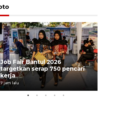
oto
Job Fair Bantul 2026
targetkan serap 750 pencari
Lelang b
kerja
Kejaksaa
7 jam lalu
11 jam lalu