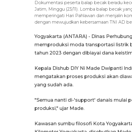
Dokumentasi peserta balap becak beradu kecep
Jatim, Minggu (23/11). Lomba balap becak ya
memperingati Hari Pahlawan dan menjalin komu
dengan mewujudkan kebersamaan TNI AD ber
Yogyakarta (ANTARA) - Dinas Perhubun
memproduksi moda transportasi listrik
tahun 2023 dengan dibiayai dana keisti
Kepala Dishub DIY Ni Made Dwipanti Indr
mengatakan proses produksi akan diawali
yang sudah ada.
"Semua nanti di-'support' danais mulai 
produksi," ujar Made.
Kawasan sumbu filosofi Kota Yogyakarta 
Kilometer Yogyakarta, disebutkan Made,