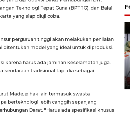
F
angan Teknologi Tepat Guna (BPTTG), dan Balai
arta yang siap diuji coba.
 unsur perguruan tinggi akan melakukan penilaian
 ditentukan model yang ideal untuk diproduksi.
uksi karena harus ada jaminan keselamatan juga.
Pameran seni rupa karya
 kendaraan tradisional tapi dia sebagai
seniman neurodivergen
03 August 2026 13:03 WIB
nurut Made, pihak lain termasuk swasta
pa berteknologi lebih canggih sepanjang
Perhubungan Darat. "Harus ada spesifikasi khusus