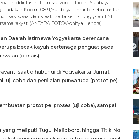
atan di lintasan Jalan Mulyorejo Indah, Surabaya,
ng diadakan Kodim 0831/Surabaya Timur tersebut untuk
nikasi sosial dan kreatif serta kemanunggalan TNI
sama rakyat. (ANTARA FOTO/Adhitya Hendra)
gan Daerah Istimewa Yogyakarta berencana
 berupa becak kayuh bertenaga penguat pada
mewaan (danais).
ayanti saat dihubungi di Yogyakarta, Jumat,
 uji coba dan penilaian purwarupa (prototipe)
pembuatan prototipe, proses (uji coba), sampai
yang meliputi Tugu, Malioboro, hingga Titik Nol
 bakal menjadi proyek percontohan operasional