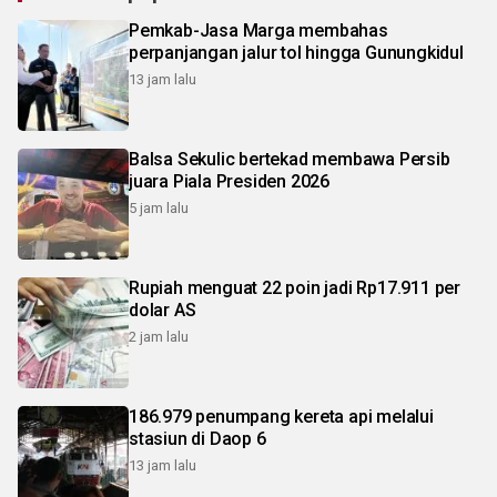
Pemkab-Jasa Marga membahas
perpanjangan jalur tol hingga Gunungkidul
13 jam lalu
Balsa Sekulic bertekad membawa Persib
juara Piala Presiden 2026
5 jam lalu
Rupiah menguat 22 poin jadi Rp17.911 per
dolar AS
2 jam lalu
186.979 penumpang kereta api melalui
stasiun di Daop 6
13 jam lalu