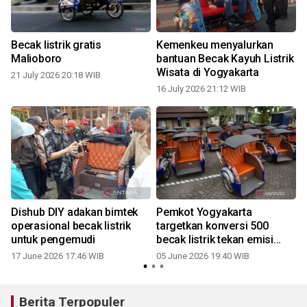
Becak listrik gratis
Kemenkeu menyalurkan
Malioboro
bantuan Becak Kayuh Listrik
Wisata di Yogyakarta
21 July 2026 20:18 WIB
16 July 2026 21:12 WIB
Dishub DIY adakan bimtek
Pemkot Yogyakarta
operasional becak listrik
targetkan konversi 500
untuk pengemudi
becak listrik tekan emisi
transportasi
17 June 2026 17:46 WIB
05 June 2026 19:40 WIB
Berita Terpopuler