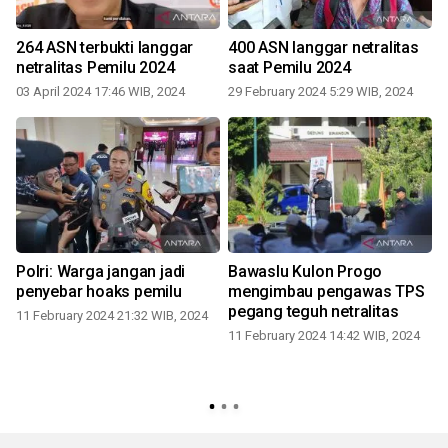
264 ASN terbukti langgar
400 ASN langgar netralitas
netralitas Pemilu 2024
saat Pemilu 2024
03 April 2024 17:46 WIB, 2024
29 February 2024 5:29 WIB, 2024
0
Polri: Warga jangan jadi
Bawaslu Kulon Progo
penyebar hoaks pemilu
mengimbau pengawas TPS
pegang teguh netralitas
11 February 2024 21:32 WIB, 2024
11 February 2024 14:42 WIB, 2024