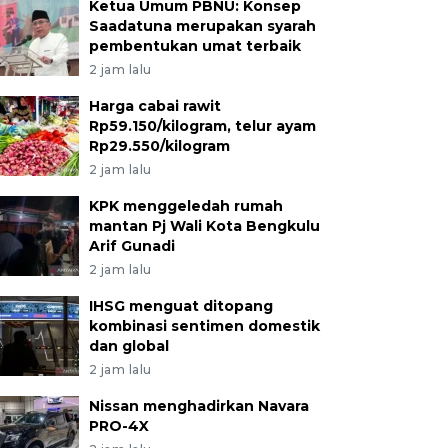
Ketua Umum PBNU: Konsep
Saadatuna merupakan syarah
pembentukan umat terbaik
2 jam lalu
Harga cabai rawit
Rp59.150/kilogram, telur ayam
Rp29.550/kilogram
2 jam lalu
KPK menggeledah rumah
mantan Pj Wali Kota Bengkulu
Arif Gunadi
2 jam lalu
IHSG menguat ditopang
kombinasi sentimen domestik
dan global
2 jam lalu
Nissan menghadirkan Navara
PRO-4X