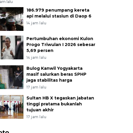
jam lalu
186.979 penumpang kereta
api melalui stasiun di Daop 6
14 jam lalu
Pertumbuhan ekonomi Kulon
Progo Triwulan I 2026 sebesar
5,69 persen
14 jam lalu
Bulog Kanwil Yogyakarta
masif salurkan beras SPHP
jaga stabilitas harga
17 jam lalu
Sultan HB X tegaskan jabatan
tinggi pratama bukanlah
tujuan akhir
17 jam lalu
oto