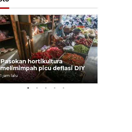
BPJS Kes
Pasokan hortikultura
perkuat s
melimimpah picu deflasi DIY
ANTARA B
1 jam lalu
03 August 202