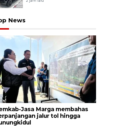
2 jam lalu
op News
emkab-Jasa Marga membahas
erpanjangan jalur tol hingga
unungkidul