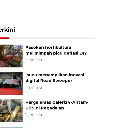
erkini
Pasokan hortikultura
melimimpah picu deflasi DIY
1 jam lalu
Isuzu menampilkan inovasi
digital Road Sweeper
1 jam lalu
Harga emas Galeri24-Antam-
UBS di Pegadaian
1 jam lalu