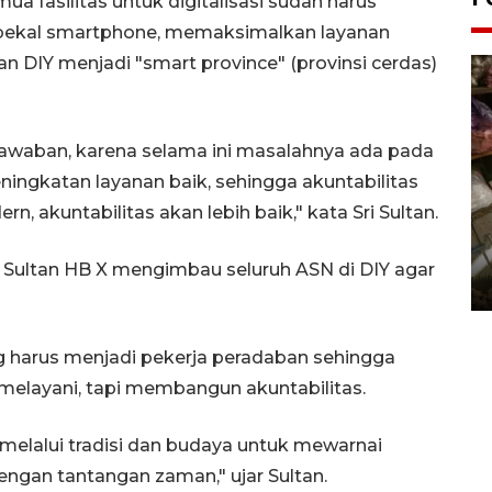
mua fasilitas untuk digitalisasi sudah harus
rbekal smartphone, memaksimalkan layanan
DIY menjadi "smart province" (provinsi cerdas)
gjawaban, karena selama ini masalahnya ada pada
ngkatan layanan baik, sehingga akuntabilitas
, akuntabilitas akan lebih baik," kata Sri Sultan.
Bantul Creative Expo 2026
, Sultan HB X mengimbau seluruh ASN di DIY agar
02 August 2026 0:49 WIB
g harus menjadi pekerja peradaban sehingga
melayani, tapi membangun akuntabilitas.
melalui tradisi dan budaya untuk mewarnai
engan tantangan zaman," ujar Sultan.