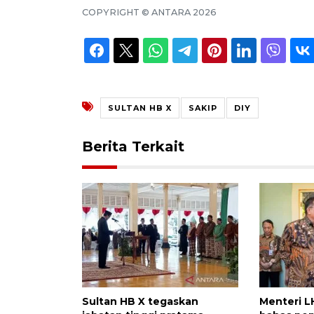
COPYRIGHT ©
ANTARA
2026
SULTAN HB X
SAKIP
DIY
Berita Terkait
Sultan HB X tegaskan
Menteri L