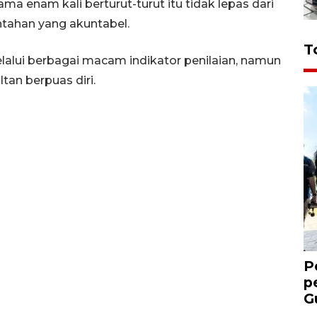
ma enam kali berturut-turut itu tidak lepas dari
ntahan yang akuntabel.
T
alui berbagai macam indikator penilaian, namun
tan berpuas diri.
P
p
G