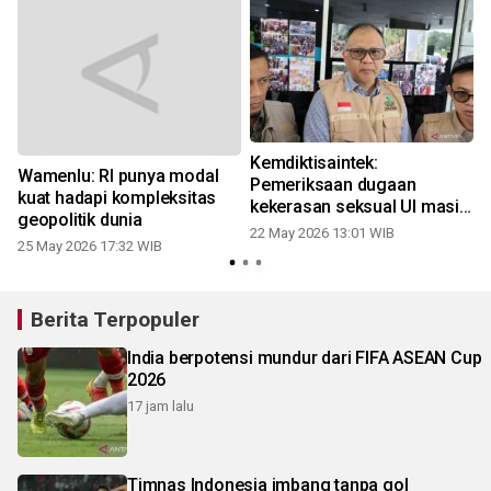
n
Kemdiktisaintek:
Wamenlu: RI punya modal
Pemeriksaan dugaan
kuat hadapi kompleksitas
kekerasan seksual UI masih
geopolitik dunia
jalan
22 May 2026 13:01 WIB
2
25 May 2026 17:32 WIB
Berita Terpopuler
India berpotensi mundur dari FIFA ASEAN Cup
2026
17 jam lalu
Timnas Indonesia imbang tanpa gol