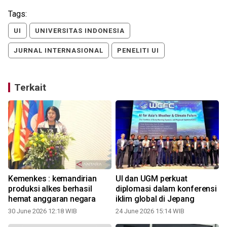
Tags:
UI
UNIVERSITAS INDONESIA
JURNAL INTERNASIONAL
PENELITI UI
Terkait
a
Kemenkes : kemandirian
UI dan UGM perkuat
produksi alkes berhasil
diplomasi dalam konferensi
hemat anggaran negara
iklim global di Jepang
30 June 2026 12:18 WIB
24 June 2026 15:14 WIB