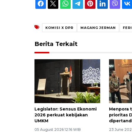
KOMISI X DPR
MAGANG JERMAN
FER
Berita Terkait
Legislator: Sensus Ekonomi
Menpora t
2026 perkuat kebijakan
prioritas
UMKM
dipertand
05 August 2026 12:16 WIB
23 June 2026