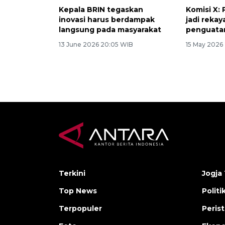
Kepala BRIN tegaskan
Komisi X:
inovasi harus berdampak
jadi reka
langsung pada masyarakat
penguata
13 June 2026 20:05 WIB
15 May 2026
Terkini
Jogja 
Top News
Politi
Terpopuler
Peris