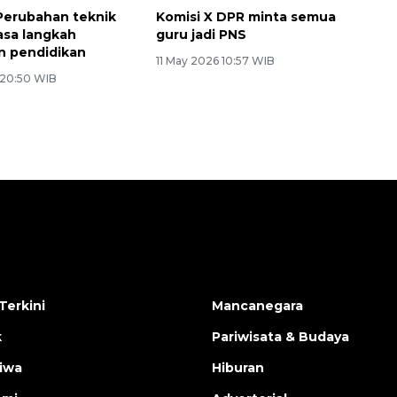
 Perubahan teknik
Komisi X DPR minta semua
yasa langkah
guru jadi PNS
n pendidikan
11 May 2026 10:57 WIB
 20:50 WIB
Terkini
Mancanegara
k
Pariwisata & Budaya
tiwa
Hiburan