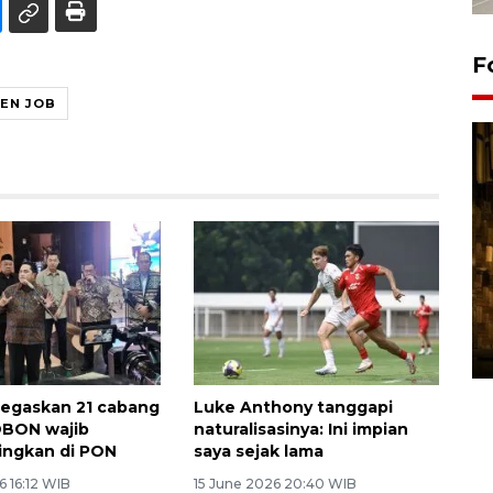
F
IEN JOB
Pasokan hortikultura
melimpah picu deflasi DIY
06 August 2026 11:37 WIB
egaskan 21 cabang
Luke Anthony tanggapi
 DBON wajib
naturalisasinya: Ini impian
ingkan di PON
saya sejak lama
 16:12 WIB
15 June 2026 20:40 WIB