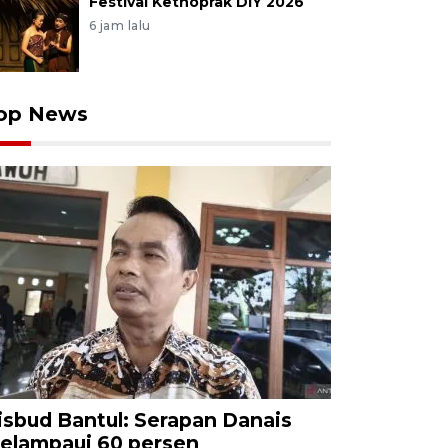
Festival Kethoprak DIY 2026
6 jam lalu
op News
isbud Bantul: Serapan Danais
elampaui 60 persen