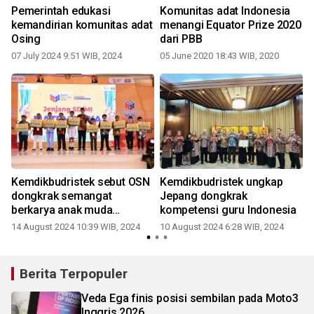
m
Pemerintah edukasi
Komunitas adat Indonesia
kemandirian komunitas adat
menangi Equator Prize 2020
Osing
dari PBB
07 July 2024 9:51 WIB, 2024
05 June 2020 18:43 WIB, 2020
Kemdikbudristek sebut OSN
Kemdikbudristek ungkap
n
dongkrak semangat
Jepang dongkrak
berkarya anak muda
kompetensi guru Indonesia
Indonesia via sains
14 August 2024 10:39 WIB, 2024
10 August 2024 6:28 WIB, 2024
Berita Terpopuler
Veda Ega finis posisi sembilan pada Moto3
Inggris 2026