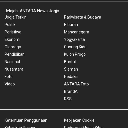
Jelajahi ANTARA News Jogja
Jogja Terkini
Pariwisata & Budaya
Politik
Hiburan
Peristiwa
Mancanegara
Ekonomi
Yogyakarta
Olahraga
Gunung Kidul
Pendidikan
Kulon Progo
Nasional
Bantul
Nusantara
Sleman
Foto
Redaksi
Video
ANTARA Foto
BrandA
RSS
Ketentuan Penggunaan
Kebijakan Cookie
Kebijakan Privasi
Pedoman Media Siber