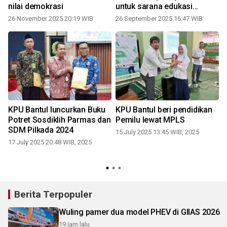
nilai demokrasi
untuk sarana edukasi
demokrasi
26 November 2025 20:19 WIB
26 September 2025 16:47 WIB
0
KPU Bantul luncurkan Buku
KPU Bantul beri pendidikan
Potret Sosdiklih Parmas dan
Pemilu lewat MPLS
SDM Pilkada 2024
15 July 2025 13:45 WIB, 2025
17 July 2025 20:48 WIB, 2025
Berita Terpopuler
Wuling pamer dua model PHEV di GIIAS 2026
19 jam lalu