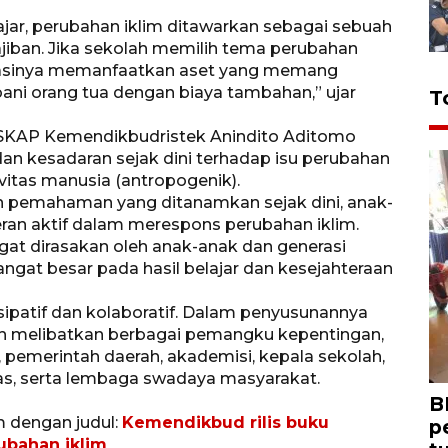
jar, perubahan iklim ditawarkan sebagai sebuah
ajiban. Jika sekolah memilih tema perubahan
tasinya memanfaatkan aset yang memang
ani orang tua dengan biaya tambahan,” ujar
T
SKAP Kemendikbudristek Anindito Aditomo
 kesadaran sejak dini terhadap isu perubahan
ivitas manusia (antropogenik).
n pemahaman yang ditanamkan sejak dini, anak-
ran aktif dalam merespons perubahan iklim.
ngat dirasakan oleh anak-anak dan generasi
gat besar pada hasil belajar dan kesejahteraan
isipatif dan kolaboratif. Dalam penyusunannya
lah melibatkan berbagai pemangku kepentingan,
, pemerintah daerah, akademisi, kepala sekolah,
as, serta lembaga swadaya masyarakat.
B
m dengan judul:
Kemendikbud rilis buku
p
ubahan iklim