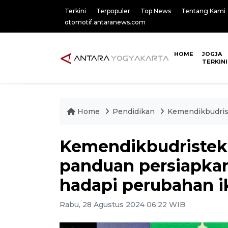
Terkini
Terpopuler
Top News
Tentang Kami
otomotif.antaranews.com
HOME
JOGJA
TERKINI
Home
Pendidikan
Kemendikbudrist
Kemendikbudristek
panduan persiapkan
hadapi perubahan i
Rabu, 28 Agustus 2024 06:22 WIB