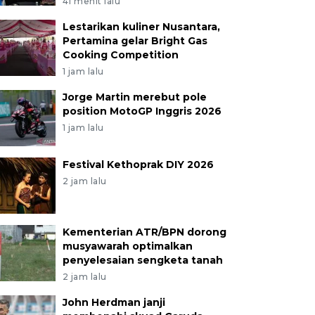
41 menit lalu
Lestarikan kuliner Nusantara,
Pertamina gelar Bright Gas
Cooking Competition
1 jam lalu
Jorge Martin merebut pole
position MotoGP Inggris 2026
1 jam lalu
Festival Kethoprak DIY 2026
2 jam lalu
Kementerian ATR/BPN dorong
musyawarah optimalkan
penyelesaian sengketa tanah
2 jam lalu
John Herdman janji