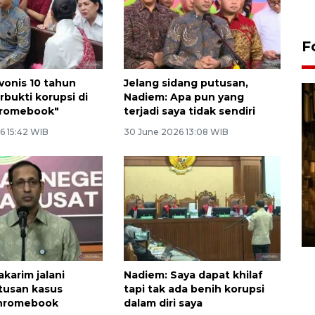
F
vonis 10 tahun
Jelang sidang putusan,
rbukti korupsi di
Nadiem: Apa pun yang
hromebook"
terjadi saya tidak sendiri
6 15:42 WIB
30 June 2026 13:08 WIB
Pasokan hortikultura
melimpah picu deflasi DIY
06 August 2026 11:37 WIB
karim jalani
Nadiem: Saya dapat khilaf
tusan kasus
tapi tak ada benih korupsi
Chromebook
dalam diri saya