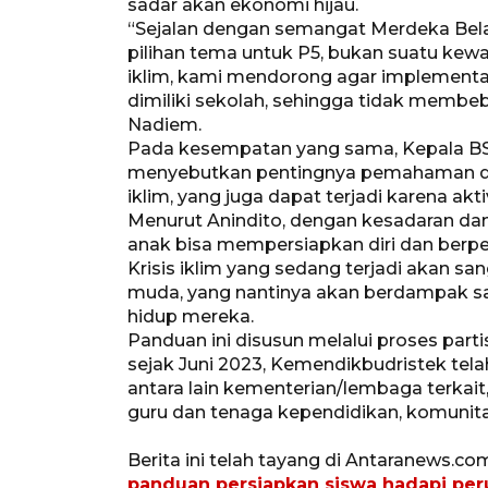
sadar akan ekonomi hijau.
“Sejalan dengan semangat Merdeka Bela
pilihan tema untuk P5, bukan suatu kew
iklim, kami mendorong agar implemen
dimiliki sekolah, sehingga tidak membeb
Nadiem.
Pada kesempatan yang sama, Kepala B
menyebutkan pentingnya pemahaman dan
iklim, yang juga dapat terjadi karena akt
Menurut Anindito, dengan kesadaran da
anak bisa mempersiapkan diri dan berpe
Krisis iklim yang sedang terjadi akan sa
muda, yang nantinya akan berdampak san
hidup mereka.
Panduan ini disusun melalui proses part
sejak Juni 2023, Kemendikbudristek te
antara lain kementerian/lembaga terkait
guru dan tenaga kependidikan, komunit
Berita ini telah tayang di Antaranews.co
panduan persiapkan siswa hadapi per