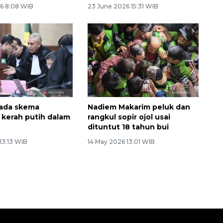
6 8:08 WIB
23 June 2026 15:31 WIB
 ada skema
Nadiem Makarim peluk dan
 kerah putih dalam
rangkul sopir ojol usai
dituntut 18 tahun bui
13:13 WIB
14 May 2026 13:01 WIB