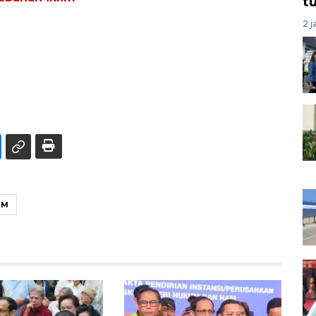
t
2 j
IM