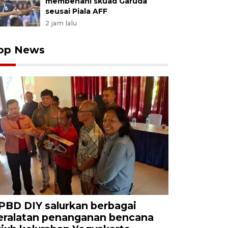
membenahi skuad Garuda
seusai Piala AFF
2 jam lalu
op News
PBD DIY salurkan berbagai
eralatan penanganan bencana