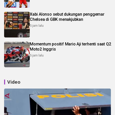
Xabi Alonso sebut dukungan penggemar
Chelsea di GBK menakjubkan
5 jam lalu
Momentum positif Mario Aji terhenti saat Q2
Moto2 Inggris
5 jam lalu
Video