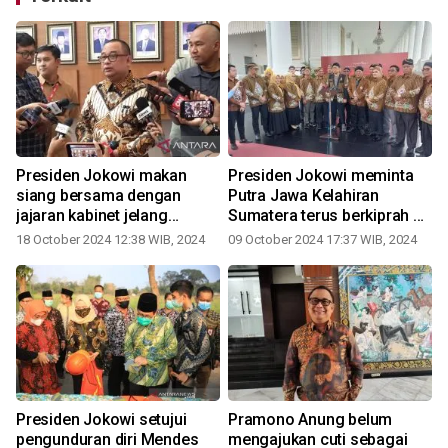
Presiden Jokowi makan
Presiden Jokowi meminta
siang bersama dengan
Putra Jawa Kelahiran
i
jajaran kabinet jelang
Sumatera terus berkiprah di
purnatugas
era baru
18 October 2024 12:38 WIB, 2024
09 October 2024 17:37 WIB, 2024
Presiden Jokowi setujui
Pramono Anung belum
l
pengunduran diri Mendes
mengajukan cuti sebagai