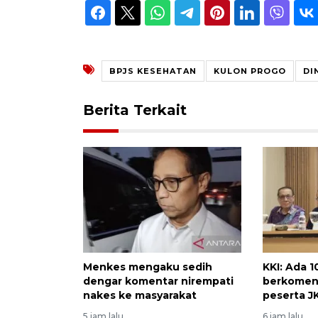
BPJS KESEHATAN
KULON PROGO
DI
Berita Terkait
Menkes mengaku sedih
KKI: Ada 
dengar komentar nirempati
berkoment
nakes ke masyarakat
peserta J
5 jam lalu
6 jam lalu