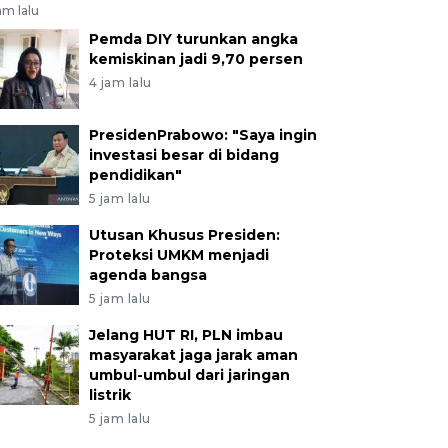
am lalu
Pemda DIY turunkan angka
kemiskinan jadi 9,70 persen
4 jam lalu
PresidenPrabowo: "Saya ingin
investasi besar di bidang
pendidikan"
5 jam lalu
Utusan Khusus Presiden:
Proteksi UMKM menjadi
agenda bangsa
5 jam lalu
Jelang HUT RI, PLN imbau
masyarakat jaga jarak aman
umbul-umbul dari jaringan
listrik
5 jam lalu