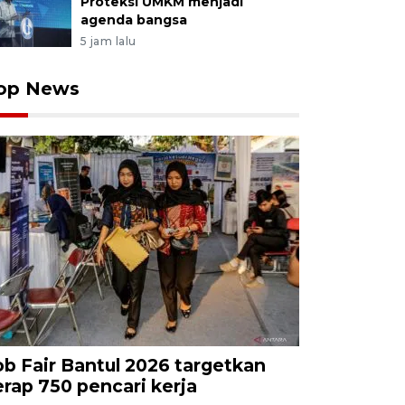
Proteksi UMKM menjadi
agenda bangsa
5 jam lalu
op News
ob Fair Bantul 2026 targetkan
erap 750 pencari kerja