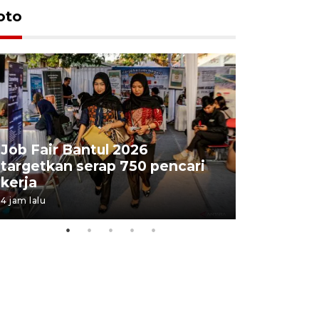
oto
Job Fair Bantul 2026
targetkan serap 750 pencari
Lelang b
kerja
Kejaksaa
4 jam lalu
8 jam lalu