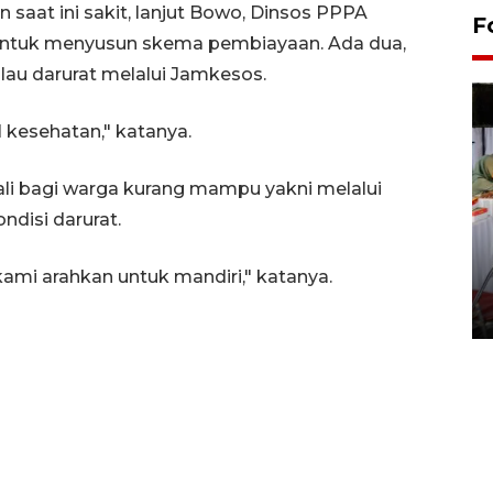
aat ini sakit, lanjut Bowo, Dinsos PPPA
F
untuk menyusun skema pembiayaan. Ada dua,
lau darurat melalui Jamkesos.
 kesehatan," katanya.
li bagi warga kurang mampu yakni melalui
ndisi darurat.
Pameran seni rupa karya
mi arahkan untuk mandiri," katanya.
seniman neurodivergen
03 August 2026 13:03 WIB