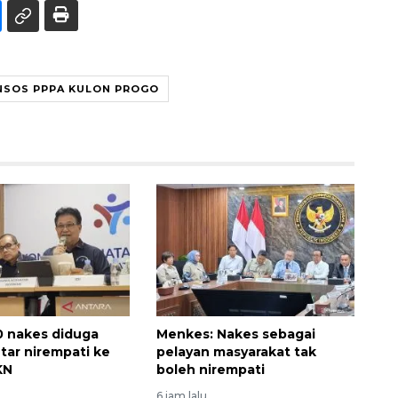
NSOS PPPA KULON PROGO
10 nakes diduga
Menkes: Nakes sebagai
ar nirempati ke
pelayan masyarakat tak
KN
boleh nirempati
6 jam lalu