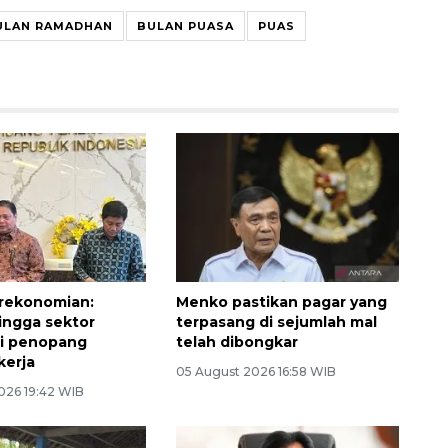
ULAN RAMADHAN
BULAN PUASA
PUAS
rekonomian:
Menko pastikan pagar yang
 hingga sektor
terpasang di sejumlah mal
di penopang
telah dibongkar
kerja
05 August 2026 16:58 WIB
026 19:42 WIB