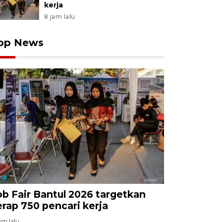
kerja
8 jam lalu
op News
ob Fair Bantul 2026 targetkan
erap 750 pencari kerja
am lalu