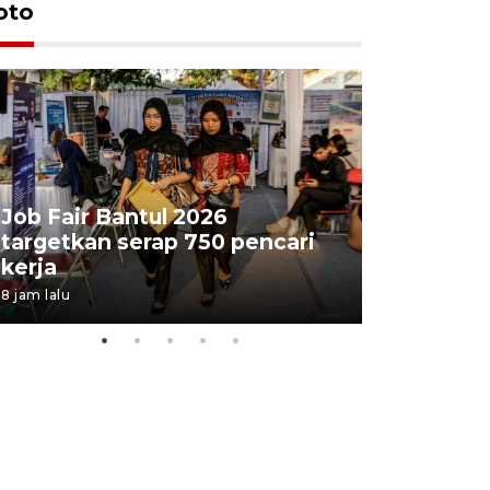
oto
Job Fair Bantul 2026
targetkan serap 750 pencari
Lelang b
kerja
Kejaksaa
8 jam lalu
13 jam lalu