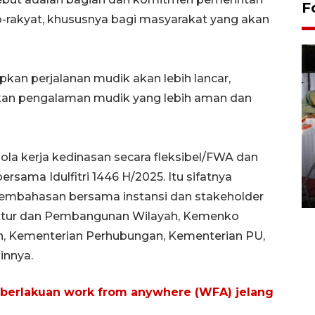
F
-rakyat, khususnya bagi masyarakat yang akan
kan perjalanan mudik akan lebih lancar,
an pengalaman mudik yang lebih aman dan
Pameran seni rupa karya
pola kerja kedinasan secara fleksibel/FWA dan
seniman neurodivergen
bersama Idulfitri 1446 H/2025. Itu sifatnya
03 August 2026 13:03 WIB
pembahasan bersama instansi dan stakeholder
ruktur dan Pembangunan Wilayah, Kemenko
 Kementerian Perhubungan, Kementerian PU,
innya.
mberlakuan work from anywhere (WFA) jelang