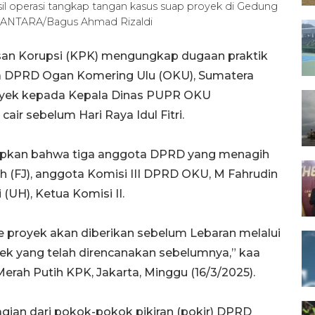
l operasi tangkap tangan kasus suap proyek di Gedung
). ANTARA/Bagus Ahmad Rizaldi
san Korupsi (KPK) mengungkap dugaan praktik
a DPRD Ogan Komering Ulu (OKU), Sumatera
royek kepada Kepala Dinas PUPR OKU
air sebelum Hari Raya Idul Fitri.
pkan bahwa tiga anggota DPRD yang menagih
ah (FJ), anggota Komisi III DPRD OKU, M Fahrudin
 (UH), Ketua Komisi II.
e proyek akan diberikan sebelum Lebaran melalui
ek yang telah direncanakan sebelumnya,” kaa
erah Putih KPK, Jakarta, Minggu (16/3/2025).
gian dari pokok-pokok pikiran (pokir) DPRD