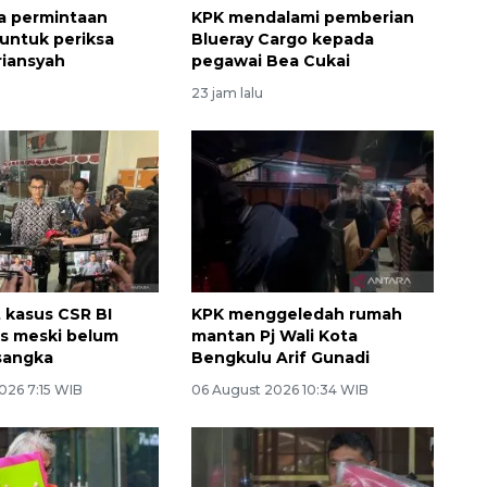
a permintaan
KPK mendalami pemberian
untuk periksa
Blueray Cargo kepada
riansyah
pegawai Bea Cukai
23 jam lalu
 kasus CSR BI
KPK menggeledah rumah
s meski belum
mantan Pj Wali Kota
sangka
Bengkulu Arif Gunadi
026 7:15 WIB
06 August 2026 10:34 WIB