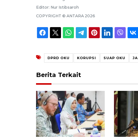
Editor:
Nur Istibsaroh
COPYRIGHT ©
ANTARA
2026
DPRD OKU
KORUPSI
SUAP OKU
J
Berita Terkait