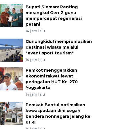
Bupati Sleman: Penting
merangkul Gen-Z guna
mempercepat regenerasi
petani
14 jam lalu
Gunungkidul mempromosikan
destinasi wisata melalui
"event sport tourism"
14 jam lalu
Pemkot menggerakkan
ekonomi rakyat lewat
peringatan HUT Ke-270
Yogyakarta
14 jam lalu
Pemkab Bantul optimalkan
kewaspadaan dini cegah
bendera nonnegara jelang ke
81 RI
14 jam lalu