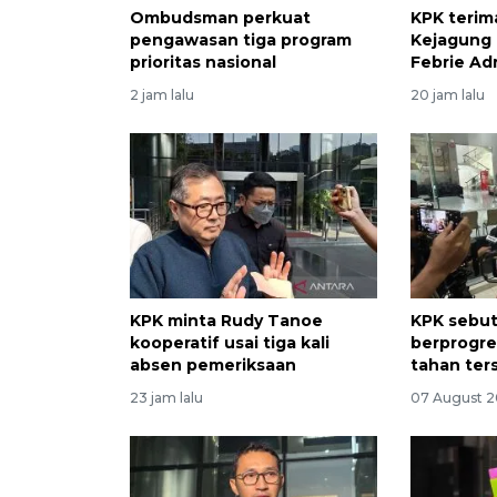
Ombudsman perkuat
KPK terim
pengawasan tiga program
Kejagung 
prioritas nasional
Febrie Ad
2 jam lalu
20 jam lalu
KPK minta Rudy Tanoe
KPK sebut
kooperatif usai tiga kali
berprogre
absen pemeriksaan
tahan ter
23 jam lalu
07 August 2