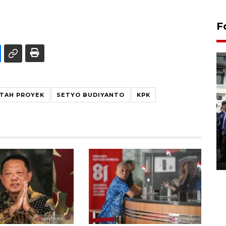
F
ATAH PROYEK
SETYO BUDIYANTO
KPK
BPJS Kesehatan Yogyakarta
perkuat sinergi dengan
ANTARA Biro DIY
03 August 2026 17:24 WIB