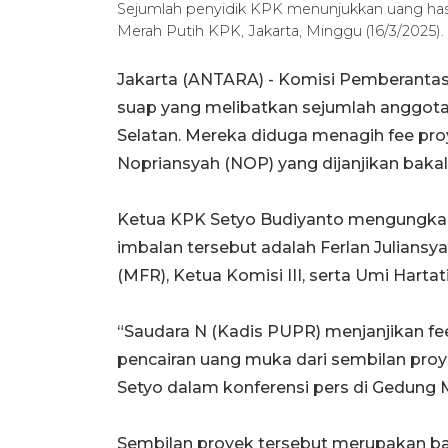
Sejumlah penyidik KPK menunjukkan uang hasi
Merah Putih KPK, Jakarta, Minggu (16/3/2025
Jakarta (ANTARA) - Komisi Pemberanta
suap yang melibatkan sejumlah anggot
Selatan. Mereka diduga menagih fee p
Nopriansyah (NOP) yang dijanjikan bakal c
Ketua KPK Setyo Budiyanto mengungka
imbalan tersebut adalah Ferlan Juliansy
(MFR), Ketua Komisi III, serta Umi Hartati
“Saudara N (Kadis PUPR) menjanjikan fe
pencairan uang muka dari sembilan proy
Setyo dalam konferensi pers di Gedung M
Sembilan proyek tersebut merupakan ba