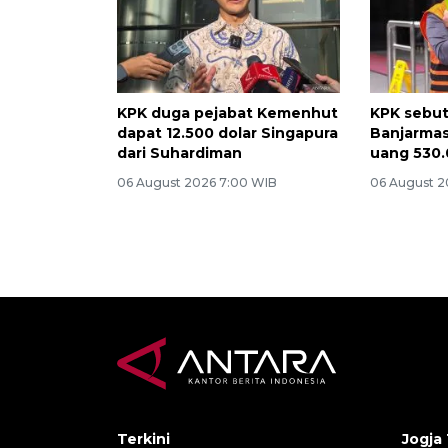
KPK duga pejabat Kemenhut
KPK sebut
dapat 12.500 dolar Singapura
Banjarmas
dari Suhardiman
uang 530.
06 August 2026 7:00 WIB
06 August 2
Terkini
Jogja 