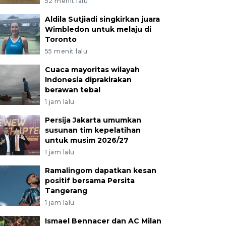
52 menit lalu
Aldila Sutjiadi singkirkan juara
Wimbledon untuk melaju di
Toronto
55 menit lalu
Cuaca mayoritas wilayah
Indonesia diprakirakan
berawan tebal
1 jam lalu
Persija Jakarta umumkan
susunan tim kepelatihan
untuk musim 2026/27
1 jam lalu
Ramalingom dapatkan kesan
positif bersama Persita
Tangerang
1 jam lalu
Ismael Bennacer dan AC Milan