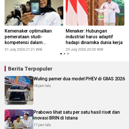
Kemenaker optimalkan
Menaker: Hubungan
pemerataan studi-
industrial harus adaptif
kompetensi dalam
hadapi dinamika dunia kerja
MagangHub 2026
31 July 2026 21:21 WIB
29 July 2026 20:53 WIB
2
Berita Terpopuler
Wuling pamer dua model PHEV di GIIAS 2026
18 jam lalu
Prabowo lihat satu per satu hasil riset dan
inovasi BRIN di Istana
17 jam lalu