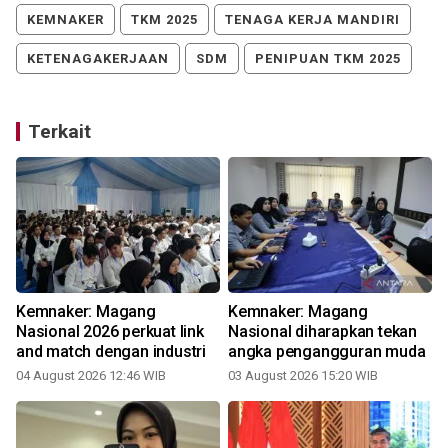
KEMNAKER
TKM 2025
TENAGA KERJA MANDIRI
KETENAGAKERJAAN
SDM
PENIPUAN TKM 2025
Terkait
Kemnaker: Magang
Kemnaker: Magang
Nasional 2026 perkuat link
Nasional diharapkan tekan
and match dengan industri
angka pengangguran muda
04 August 2026 12:46 WIB
03 August 2026 15:20 WIB
2