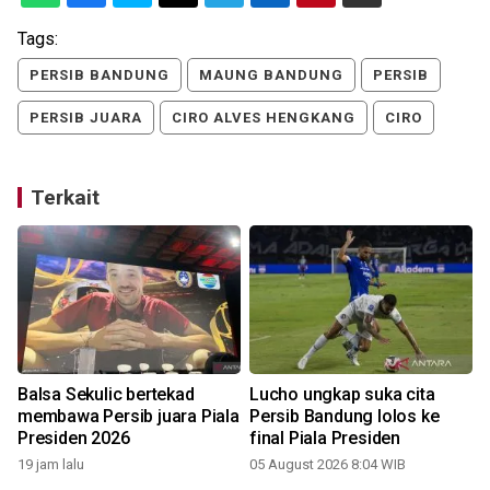
Tags:
PERSIB BANDUNG
MAUNG BANDUNG
PERSIB
PERSIB JUARA
CIRO ALVES HENGKANG
CIRO
Terkait
Balsa Sekulic bertekad
Lucho ungkap suka cita
membawa Persib juara Piala
Persib Bandung lolos ke
Presiden 2026
final Piala Presiden
2
19 jam lalu
05 August 2026 8:04 WIB