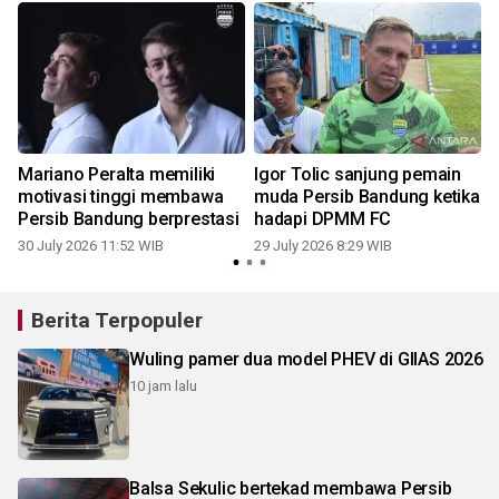
r
Mariano Peralta memiliki
Igor Tolic sanjung pemain
motivasi tinggi membawa
muda Persib Bandung ketika
Persib Bandung berprestasi
hadapi DPMM FC
30 July 2026 11:52 WIB
29 July 2026 8:29 WIB
2
Berita Terpopuler
Wuling pamer dua model PHEV di GIIAS 2026
10 jam lalu
Balsa Sekulic bertekad membawa Persib