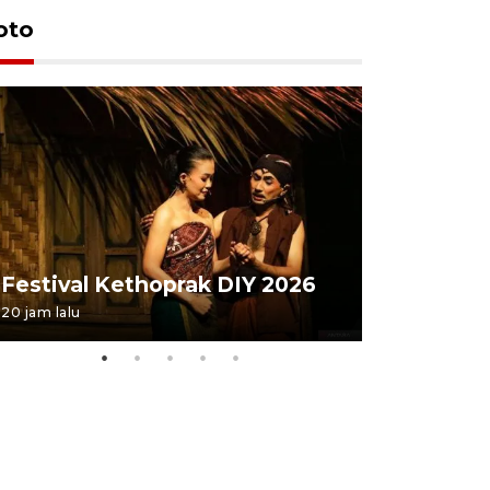
oto
Festival 
Festival Kethoprak DIY 2026
DIY
20 jam lalu
07 August 202