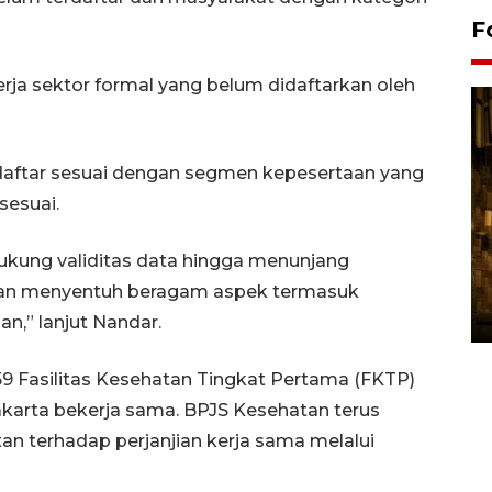
F
rja sektor formal yang belum didaftarkan oleh
erdaftar sesuai dengan segmen kepesertaan yang
sesuai.
Pasokan hortikultura
kung validitas data hingga menunjang
melimpah picu deflasi DIY
kan menyentuh beragam aspek termasuk
06 August 2026 11:37 WIB
,” lanjut Nandar.
 59 Fasilitas Kesehatan Tingkat Pertama (FKTP)
akarta bekerja sama. BPJS Kesehatan terus
an terhadap perjanjian kerja sama melalui