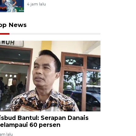
4 jam lalu
op News
isbud Bantul: Serapan Danais
elampaui 60 persen
jam lalu