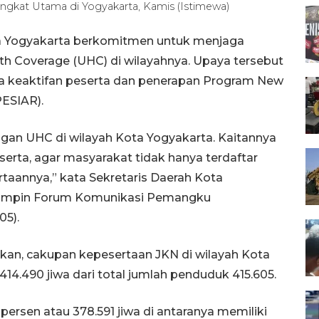
kat Utama di Yogyakarta, Kamis (Istimewa)
a Yogyakarta berkomitmen untuk menjaga
th Coverage (UHC) di wilayahnya. Upaya tersebut
 keaktifan peserta dan penerapan Program New
PESIAR).
gan UHC di wilayah Kota Yogyakarta. Kaitannya
erta, agar masyarakat tidak hanya terdaftar
aannya,” kata Sekretaris Daerah Kota
emimpin Forum Komunikasi Pemangku
05).
kkan, cakupan kepesertaan JKN di wilayah Kota
14.490 jiwa dari total jumlah penduduk 415.605.
 persen atau 378.591 jiwa di antaranya memiliki