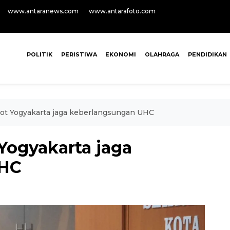
www.antaranews.com
www.antarafoto.com
POLITIK
PERISTIWA
EKONOMI
OLAHRAGA
PENDIDIKAN
t Yogyakarta jaga keberlangsungan UHC
ogyakarta jaga
UHC