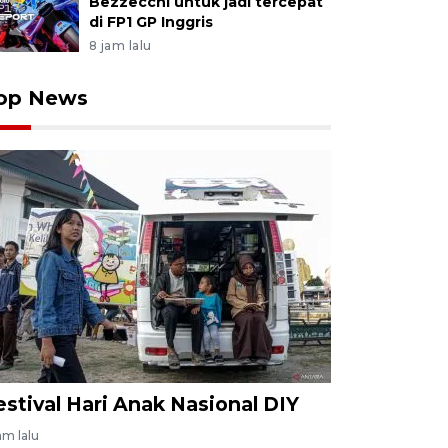
Bezzecchi untuk jadi tercepat
di FP1 GP Inggris
8 jam lalu
op News
estival Hari Anak Nasional DIY
am lalu