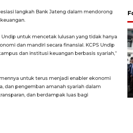
resiasi langkah Bank Jateng dalam mendorong
F
n keuangan.
t Undip untuk mencetak lulusan yang tidak hanya
onomi dan mandiri secara finansial. KCPS Undip
kampus dan institusi keuangan berbasis syariah,”
BPJS Kesehatan Yogyakarta
perkuat sinergi dengan
mennya untuk terus menjadi enabler ekonomi
ANTARA Biro DIY
mbaga, dan pengemban amanah syariah dalam
03 August 2026 17:24 WIB
transparan, dan berdampak luas bagi