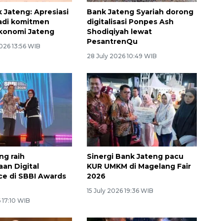
 Jateng: Apresiasi
Bank Jateng Syariah dorong
adi komitmen
digitalisasi Ponpes Ash
konomi Jateng
Shodiqiyah lewat
PesantrenQu
026 13:56 WIB
28 July 2026 10:49 WIB
ng raih
Sinergi Bank Jateng pacu
an Digital
KUR UMKM di Magelang Fair
e di SBBI Awards
2026
15 July 2026 19:36 WIB
 17:10 WIB