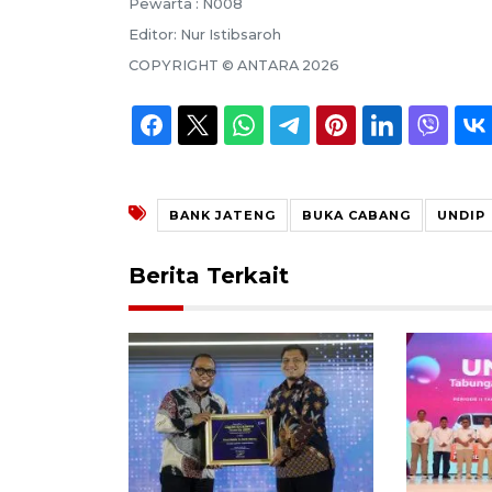
Pewarta :
N008
Editor:
Nur Istibsaroh
COPYRIGHT ©
ANTARA
2026
BANK JATENG
BUKA CABANG
UNDIP
Berita Terkait