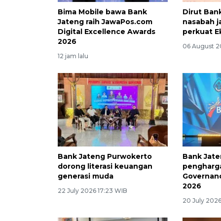
Bima Mobile bawa Bank
Dirut Bank
Jateng raih JawaPos.com
nasabah j
Digital Excellence Awards
perkuat E
2026
06 August 2
12 jam lalu
Bank Jateng Purwokerto
Bank Jate
dorong literasi keuangan
pengharga
generasi muda
Governanc
2026
22 July 2026 17:23 WIB
20 July 2026