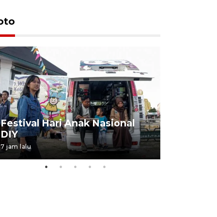
oto
Job Fair 
Festival Hari Anak Nasional
targetkan
DIY
kerja
7 jam lalu
06 August 20