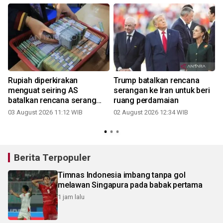
Rupiah diperkirakan
Trump batalkan rencana
h
menguat seiring AS
serangan ke Iran untuk beri
batalkan rencana serang
ruang perdamaian
Iran
03 August 2026 11:12 WIB
02 August 2026 12:34 WIB
3
Berita Terpopuler
Timnas Indonesia imbang tanpa gol
melawan Singapura pada babak pertama
1 jam lalu