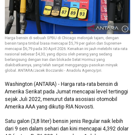
Harga bensin di sebuah SPBU di Chicago melonjak tajam, dengan
bensin tanpa timbal biasa mencapai $5,79 per galon dan Supreme+
mencapai $6,79 pada 30 April 2026. Kenaikan ini jauh melebihi rata-rata
nasional sebesar $4,30, yang dipicu oleh perang yang sedang
berlangsung dengan Iran dan blokade Selat Hormuz yang
diakibatkannya, yang telah sangat mengganggu pasokan minyak
global. ANTARA/Jacek Boczarski - Anadolu Agency/pri.
Washington (ANTARA) - Harga rata-rata bensin di
Amerika Serikat pada Jumat mencapai level tertinggi
sejak Juli 2022, menurut data asosiasi otomobil
Amerika AAA yang dikutip RIA Novosti.
Satu galon (3,8 liter) bensin jenis Regular naik lebih
dari 9 sen dalam sehari dan kini mencapai 4,392 dolar