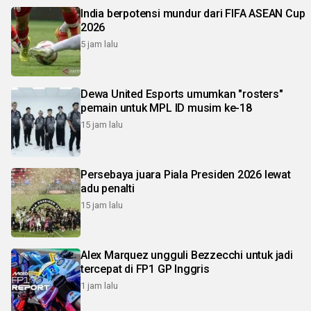
India berpotensi mundur dari FIFA ASEAN Cup
2026
5 jam lalu
Dewa United Esports umumkan "rosters"
pemain untuk MPL ID musim ke-18
15 jam lalu
Persebaya juara Piala Presiden 2026 lewat
adu penalti
15 jam lalu
Alex Marquez ungguli Bezzecchi untuk jadi
tercepat di FP1 GP Inggris
1 jam lalu