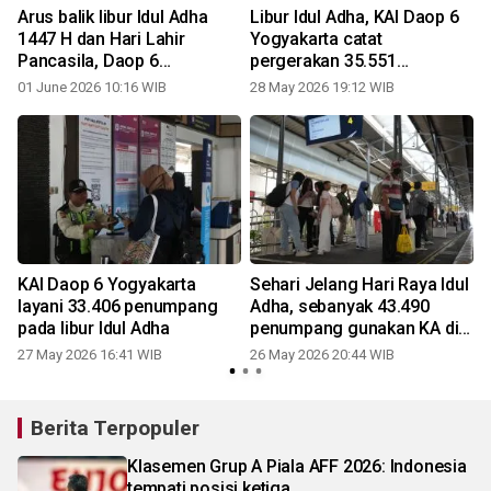
h
Arus balik libur Idul Adha
Libur Idul Adha, KAI Daop 6
1447 H dan Hari Lahir
Yogyakarta catat
Pancasila, Daop 6
pergerakan 35.551
Yogyakarta layani 48.169
penumpang
01 June 2026 10:16 WIB
28 May 2026 19:12 WIB
penumpang
KAI Daop 6 Yogyakarta
Sehari Jelang Hari Raya Idul
layani 33.406 penumpang
Adha, sebanyak 43.490
pada libur Idul Adha
penumpang gunakan KA di
Daop 6 Yogyakarta
27 May 2026 16:41 WIB
26 May 2026 20:44 WIB
Berita Terpopuler
Klasemen Grup A Piala AFF 2026: Indonesia
tempati posisi ketiga