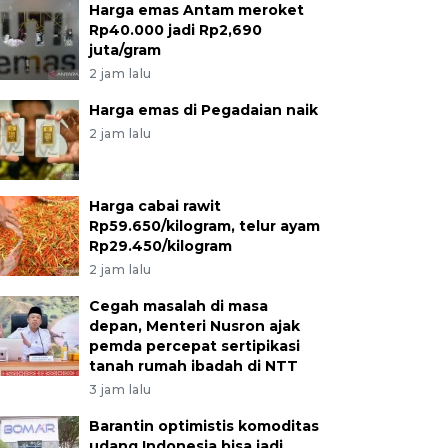
Harga emas Antam meroket
Rp40.000 jadi Rp2,690
juta/gram
2 jam lalu
Harga emas di Pegadaian naik
2 jam lalu
Harga cabai rawit
Rp59.650/kilogram, telur ayam
Rp29.450/kilogram
2 jam lalu
Cegah masalah di masa
depan, Menteri Nusron ajak
pemda percepat sertipikasi
tanah rumah ibadah di NTT
3 jam lalu
Barantin optimistis komoditas
udang Indonesia bisa jadi