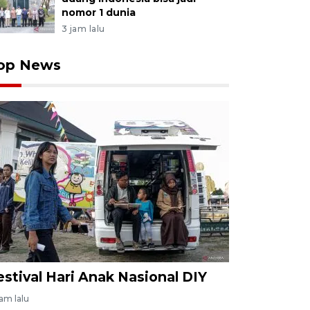
nomor 1 dunia
3 jam lalu
op News
estival Hari Anak Nasional DIY
jam lalu