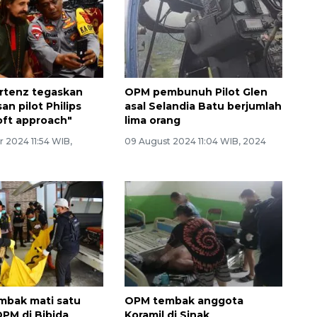
rtenz tegaskan
OPM pembunuh Pilot Glen
n pilot Philips
asal Selandia Batu berjumlah
oft approach"
lima orang
 2024 11:54 WIB,
09 August 2024 11:04 WIB, 2024
mbak mati satu
OPM tembak anggota
PM di Bibida
Koramil di Sinak