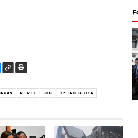
.
F
BPJS Kesehatan Yogyakarta
perkuat sinergi dengan
ANTARA Biro DIY
03 August 2026 17:24 WIB
ORBAN
PT PTT
KKB
DISTRIK BEOGA