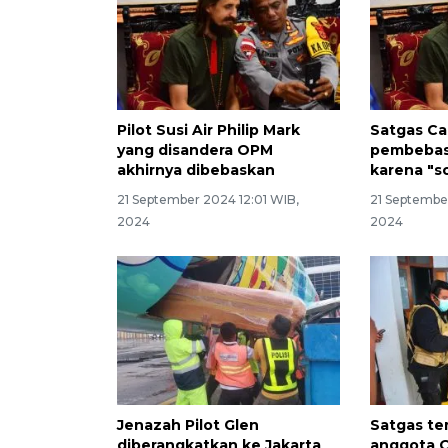
Pilot Susi Air Philip Mark
Satgas Ca
yang disandera OPM
pembebasa
akhirnya dibebaskan
karena "s
21 September 2024 12:01 WIB,
21 September
2024
2024
Jenazah Pilot Glen
Satgas te
diberangkatkan ke Jakarta
anggota O