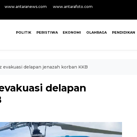
www.antaranews.com
www.antarafoto.com
POLITIK
PERISTIWA
EKONOMI
OLAHRAGA
PENDIDIKAN
z evakuasi delapan jenazah korban KKB
evakuasi delapan
B