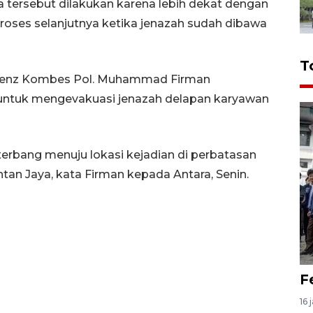
pa tersebut dilakukan karena lebih dekat dengan
oses selanjutnya ketika jenazah sudah dibawa
T
rtenz Kombes Pol. Muhammad Firman
n untuk mengevakuasi jenazah delapan karyawan
 terbang menuju lokasi kejadian di perbatasan
n Jaya, kata Firman kepada Antara, Senin.
F
16 