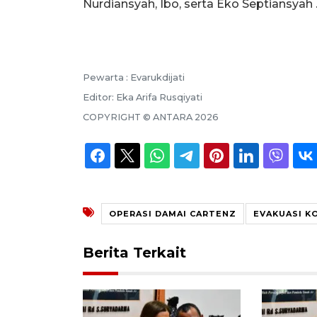
Nurdiansyah, Ibo, serta Eko Septiansyah 
Pewarta :
Evarukdijati
Editor:
Eka Arifa Rusqiyati
COPYRIGHT ©
ANTARA
2026
OPERASI DAMAI CARTENZ
EVAKUASI K
Berita Terkait