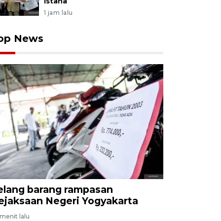
Istana
1 jam lalu
op News
elang barang rampasan
ejaksaan Negeri Yogyakarta
menit lalu