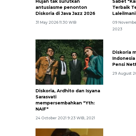
Hujan tak surutkan
Sabet "Ka
antusiasme penonton
Terbaik Te
Diskoria di Java Jazz 2026
Laleilman
31 May 2026 11:30 WIB
09 Novembe
2023
Diskoria, Ardhito dan Isyana
Diskoria 
Sarasvati
Indonesia
mempersembahkan "Yth:
Pensi Netf
NAIF"
29 August 20
24 October 2021 9:23 WIB, 2021