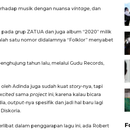
terhadap musik dengan nuansa
vintage
, dan
ik pada grup ZATUA dan juga album “2020” milik
lah satu nomor didalamnya “Folklor” menyabet
 penghujung tahun lalu, melalui Gudu Records,
is oleh Adinda juga sudah kuat
story
-nya, tapi
xcited
sama
project
ini, karena kalau bicara
ia,
output
-nya spesifik dan jadi hal baru lagi
 Diskoria.
F
erlibat dalam penggarapan lagu ini, ada Robert