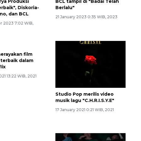
rya Produksi
BCL tampil di "Badai Telah
rbaik", Diskoria-
Berlalu"
ino, dan BCL
21 January 2023 0:35 WIB, 2023
r 2023 7:02 WIB,
merayakan film
Studio Pop merilis video
 terbaik dalam
musik lagu "C.H.R.I.S.Y.E"
lix
17 January 2021 0:21 WIB, 2021
21 13:22 WIB, 2021