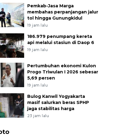
Pemkab-Jasa Marga
membahas perpanjangan jalur
tol hingga Gunungkidul
19 jam lalu
186.979 penumpang kereta
api melalui stasiun di Daop 6
19 jam lalu
Pertumbuhan ekonomi Kulon
Progo Triwulan I 2026 sebesar
5,69 persen
19 jam lalu
Bulog Kanwil Yogyakarta
masif salurkan beras SPHP
jaga stabilitas harga
23 jam lalu
oto