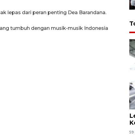
idak lepas dari peran penting Dea Barandana.
T
, yang tumbuh dengan musik-musik Indonesia
L
K
59 