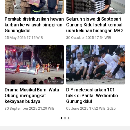
Pemkab distribusikan hewan
Seluruh siswa di Saptosari
kurban ke wilayah pinggiran
Gunung Kidul sehat kembali
Gunungkidul
usai keluhan hidangan MBG
2
25 May 2026 17:15 WIB
30 October 2025 17:54 WIB
Drama Musikal Bumi Watu
DIY melepasliarkan 101
Obong mengangkat
tukik di Pantai Wediombo
kekayaan budaya
Gunungkidul
Gunungkidul
30 September 2025 21:29 WIB
05 June 2025 17:52 WIB, 2025