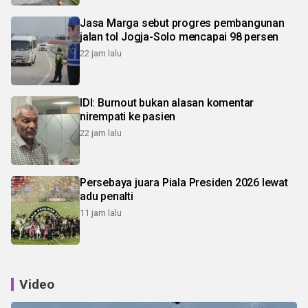
Jasa Marga sebut progres pembangunan
jalan tol Jogja-Solo mencapai 98 persen
22 jam lalu
IDI: Burnout bukan alasan komentar
nirempati ke pasien
22 jam lalu
Persebaya juara Piala Presiden 2026 lewat
adu penalti
11 jam lalu
Video