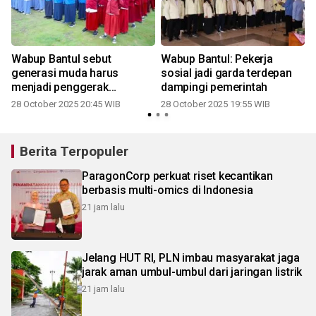
Wabup Bantul sebut
Wabup Bantul: Pekerja
generasi muda harus
sosial jadi garda terdepan
menjadi penggerak
dampingi pemerintah
perubahan
28 October 2025 20:45 WIB
28 October 2025 19:55 WIB
2
Berita Terpopuler
ParagonCorp perkuat riset kecantikan
berbasis multi-omics di Indonesia
21 jam lalu
Jelang HUT RI, PLN imbau masyarakat jaga
jarak aman umbul-umbul dari jaringan listrik
21 jam lalu