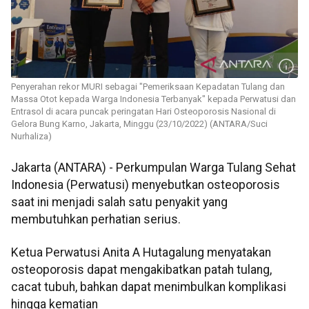
Penyerahan rekor MURI sebagai "Pemeriksaan Kepadatan Tulang dan
Massa Otot kepada Warga Indonesia Terbanyak" kepada Perwatusi dan
Entrasol di acara puncak peringatan Hari Osteoporosis Nasional di
Gelora Bung Karno, Jakarta, Minggu (23/10/2022) (ANTARA/Suci
Nurhaliza)
Jakarta (ANTARA) - Perkumpulan Warga Tulang Sehat
Indonesia (Perwatusi) menyebutkan osteoporosis
saat ini menjadi salah satu penyakit yang
membutuhkan perhatian serius.
Ketua Perwatusi Anita A Hutagalung menyatakan
osteoporosis dapat mengakibatkan patah tulang,
cacat tubuh, bahkan dapat menimbulkan komplikasi
hingga kematian