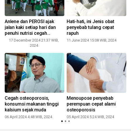
Anlene dan PEROSI ajak
Hati-hati, ini Jenis obat
jalan kaki setiap hari dan
penyebab tulang cepat
penuhi nutrisi cegah
rapuh
osteoporosis
17 December 2024 21:37 WIB,
11 June 2024 15:08 WIB, 2024
0
2024
M
Cegah osteoporosis,
Menoupose penyebab
konsumsi makanan tinggi
perempuan cepat alami
kalsium sejak muda
osteoporosis
06 April 2024 4:48 WIB, 2024
05 April 2024 5:24 WIB, 2024