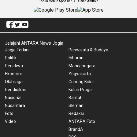
Unduh Mobile Apps untuk iOS dan Android
Jelajahi ANTARA News Jogja
Jogja Terkini
Pariwisata & Budaya
Politik
Hiburan
Peristiwa
Mancanegara
Ekonomi
Yogyakarta
Olahraga
Gunung Kidul
Pendidikan
Kulon Progo
Nasional
Bantul
Nusantara
Sleman
Foto
Redaksi
Video
ANTARA Foto
BrandA