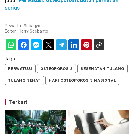
judul:
Perwatusi: Osteoporosis butuh perhatian
serius
Pewarta : Subagyo
Editor :
Herry Soebanto
Tags:
PERWATUSI
OSTEOPOROSIS
KESEHATAN TULANG
TULANG SEHAT
HARI OSTEOPOROSIS NASIONAL
Terkait