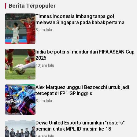
Berita Terpopuler
Timnas Indonesia imbang tanpa gol
melawan Singapura pada babak pertama
5 jam lalu
India berpotensi mundur dari FIFA ASEAN Cup
2026
10 jam lalu
Alex Marquez ungguli Bezzecchi untuk jadi
tercepat di FP1 GP Inggris
5 jam lalu
Dewa United Esports umumkan "rosters"
pemain untuk MPL ID musim ke-18
19 jam lalu