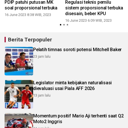
u
PDIP patuhi putusan MK
Regulasi teknis pemilu
soal proporsional terbuka
sistem proporsional terbuka
disesain, beber KPU
16 June 2023 8:38 WIB, 2023
16 June 2023 6:09 WIB, 2023
Berita Terpopuler
Pelatih timnas soroti potensi Mitchell Baker
23 jam lalu
Legislator minta kebijakan naturalisasi
dievaluasi usai Piala AFF 2026
13 jam lalu
Momentum positif Mario Aji terhenti saat Q2
Moto2 Inggris